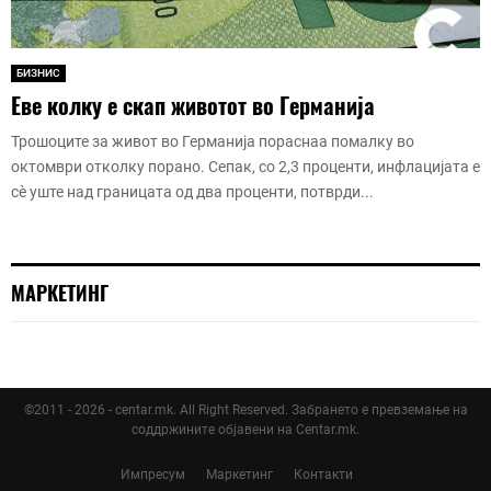
БИЗНИС
Еве колку е скап животот во Германија
Трошоците за живот во Германија пораснаа помалку во
октомври отколку порано. Сепак, со 2,3 проценти, инфлацијата е
сè уште над границата од два проценти, потврди...
МАРКЕТИНГ
©2011 - 2026 - centar.mk. All Right Reserved. Забрането е превземање на
соддржините објавени на Centar.mk.
Импресум
Маркетинг
Контакти