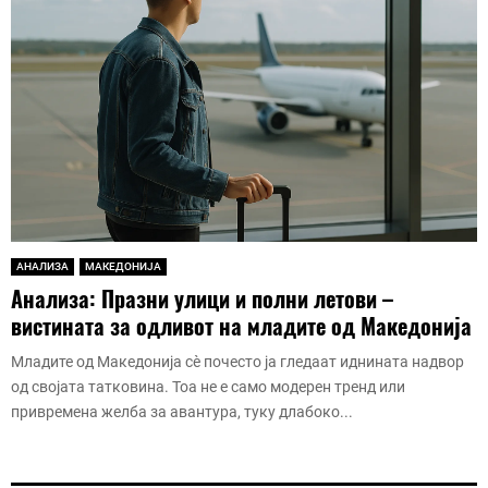
АНАЛИЗА
МАКЕДОНИЈА
Анализа: Празни улици и полни летови –
вистината за одливот на младите од Македонија
Младите од Македонија сè почесто ја гледаат иднината надвор
од својата татковина. Тоа не е само модерен тренд или
привремена желба за авантура, туку длабоко...