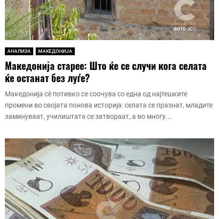
АНАЛИЗА
МАКЕДОНИЈА
Македонија старее: Што ќе се случи кога селата
ќе останат без луѓе?
Македонија сè потивко се соочува со една од најтешките
промени во својата понова историја: селата се празнат, младите
заминуваат, училиштата се затвораат, а во многу...