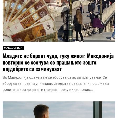
МАКЕДОНИЈА
Младите не бараат чудо, туку живот: Македонија
повторно се соочува со прашањето зошто
најдобрите си заминуваат
Во Македонија одамна не се зборува само за иселување. Се
зборува за празни училници, семејства разделени по држави,
родители кои децата ги гледаат преку видеоповик...