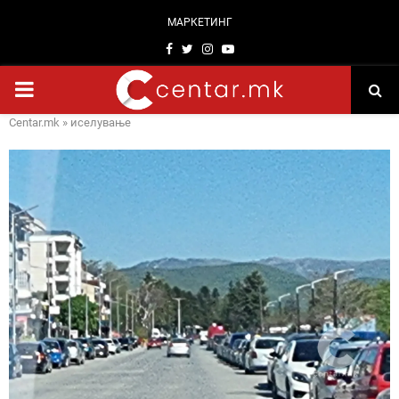
МАРКЕТИНГ
Facebook
Twitter
Instagram
Youtube
PRIMARY
Centar.mk
»
иселување
MENU