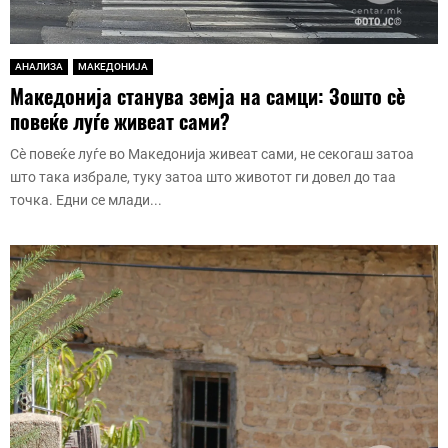
АНАЛИЗА
МАКЕДОНИЈА
Македонија станува земја на самци: Зошто сè
повеќе луѓе живеат сами?
Сè повеќе луѓе во Македонија живеат сами, не секогаш затоа
што така избрале, туку затоа што животот ги довел до таа
точка. Едни се млади...