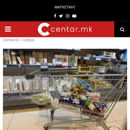
МАРКЕТИНГ
Facebook
Twitter
Instagram
Youtube
PRIMARY
Centar.mk
»
србија
MENU