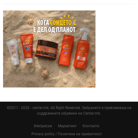
©2011 - 2026 - centar.mk. All Right Reserved. Забрането е превземање на
соддржините објавени на Centar.mk.
Импресум
Маркетинг
Контакти
Privacy policy / Политика на приватност