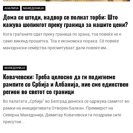
АНАЛИЗА
МАКЕДОНИЈА
Дома се штеди, надвор се полнат торби: Што
кажува шопингот преку граница за нашите цени?
Кога граѓаните одат преку граница по храна, тоа повеќе не е
само викенд-прошетка. Тоа е економска порака. Сè повеќе
македонски семејства пресметуваат дали повеќе им...
МАКЕДОНИЈА
Ковачевски: Треба целосно да ги подигнеме
рампите со Србија и Албанија, ние сме единствен
регион во светот со граници
Во палатата „Србија“ во Белград денеска се одржува самитот во
рамки на иницијативата Отворен Балкан. Премиерот на
Северна Македонија, Димитар Ковачевски ги поздрави сите
присутни...