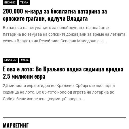
БИЗНИС
ТЕМА
200.000 м-кард за бесплатна патарина за
српските граѓани, одлучи Владата
Во насока на ветувањето за ослободување на плаќање
патарина во земјава на српските државјани за време на летната
сезона Владата на Република Северна Македонија ја...
МОЗАИК
ТЕМА
Е ова е лото: Во Краљево падна седмица вредна
2.5 милиони евра
2,5 милиони евра отидоа во Краљево, Србија откако падна
седмица на лото. Во 85-тото коло од играта на лотарија во
Србија беше извлечена „седмица“ вредна...
МАРКЕТИНГ