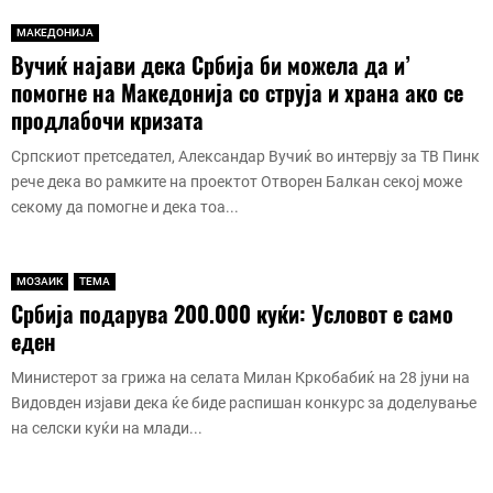
МАКЕДОНИЈА
Вучиќ најави дека Србија би можела да и’
помогне на Македонија со струја и храна ако се
продлабочи кризата
Српскиот претседател, Александар Вучиќ во интервју за ТВ Пинк
рече дека во рамките на проектот Отворен Балкан секој може
секому да помогне и дека тоа...
МОЗАИК
ТЕМА
Србија подарува 200.000 куќи: Условот е само
еден
Министерот за грижа на селата Милан Кркобабиќ на 28 јуни на
Видовден изјави дека ќе биде распишан конкурс за доделување
на селски куќи на млади...