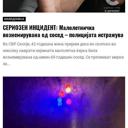
МАКЕДОНИЈА
СЕРИОЗЕН ИНЦИДЕНТ: Малолетничка
вознемирувана од сосед – полицијата истражува
Во СВР Скопје, 42-годишна жена пријави дека во скопско во
неколку наврати нејзината малолетна ќерка била
вознемирувана од нивен 69-годишен сосед. Се преземаат мерки
за...