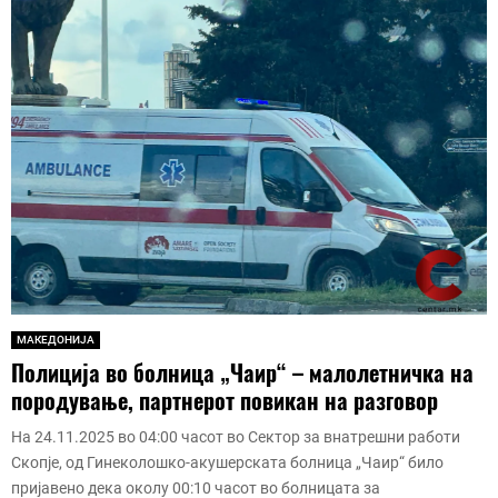
МАКЕДОНИЈА
Полиција во болница „Чаир“ – малолетничка на
породување, партнерот повикан на разговор
На 24.11.2025 во 04:00 часот во Сектор за внатрешни работи
Скопје, од Гинеколошко-акушерската болница „Чаир“ било
пријавено дека околу 00:10 часот во болницата за