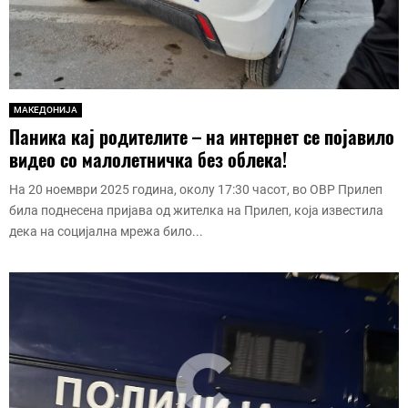
МАКЕДОНИЈА
Паника кај родителите – на интернет се појавило
видео со малолетничка без облека!
На 20 ноември 2025 година, околу 17:30 часот, во ОВР Прилеп
била поднесена пријава од жителка на Прилеп, која известила
дека на социјална мрежа било...