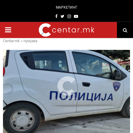
МАРКЕТИНГ
Facebook
Twitter
Instagram
Youtube
PRIMARY
Centar.mk
»
пријава
MENU