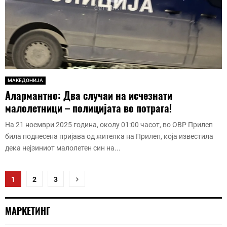
МАКЕДОНИЈА
Алармантно: Два случаи на исчезнати
малолетници – полицијата во потрага!
На 21 ноември 2025 година, околу 01:00 часот, во ОВР Прилеп
била поднесена пријава од жителка на Прилеп, која известила
дека нејзиниот малолетен син на...
Posts
1
2
3
pagination
МАРКЕТИНГ