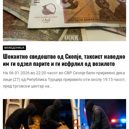
МАКЕДОНИЈА
Шокантно сведоштво од Скопје, таксист наводно
им ги одзел парите и ги исфрлил од возилото
На 06.01.2026 во 22:20 часот во СВР Скопје било пријавено дека
лице (27) од Република Турција пријавило оти околу 19:15 часот,
пред трговски центар на...