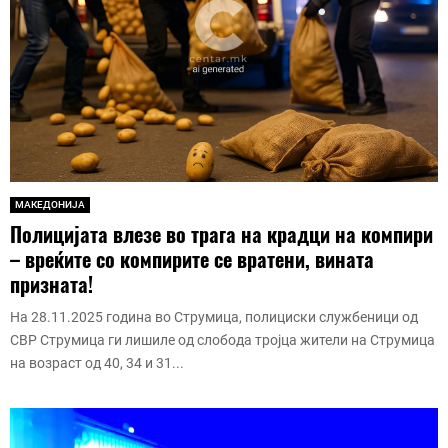
МАКЕДОНИЈА
Полицијата влезе во трага на крадци на компири
– вреќите со компирите се вратени, вината
призната!
На 28.11.2025 година во Струмица, полициски службеници од
СВР Струмица ги лишиле од слобода тројца жители на Струмица
на возраст од 40, 34 и 31...