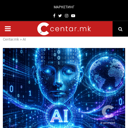
МАРКЕТИНГ
Facebook
Twitter
Instagram
Youtube
PRIMARY
Centar.mk
»
AI
MENU