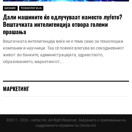
БИЗНИС
ТЕХНОЛОГИЈА
Дали машините ќе одлучуваат наместо луѓето?
Вештачката интелигенција отвора големи
прашања
Вештачката интелигенција веќе не е тема само за технолошки
компании и научници. Таа сè повеќе влегува во секојдневниот
живот: во банките, администрацијата, здравството,
образованието, маркетингот,...
МАРКЕТИНГ
©2011 - 2026 - centar.mk. All Right Reserved. Забрането е превземање на
соддржините објавени на Centar.mk.