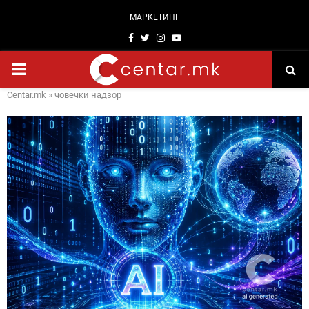
МАРКЕТИНГ
Facebook
Twitter
Instagram
Youtube
PRIMARY
Centar.mk
»
човечки надзор
MENU