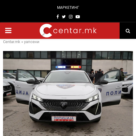
МАРКЕТИНГ
Facebook
Twitter
Instagram
Youtube
PRIMARY
Centar.mk
»
уапсени
MENU