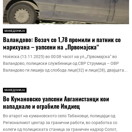
МАКЕДОНИЈА
Валандово: Возач со 1,78 промили и патник со
марихуана – уапсени на „Првомајска“
Ноќеска (13.11.2025) во 00:08 часот на ул.„Првомајска“ во
Валандово, полициски службеници од СВР Струмица – ОВР
Валандово ги лишија од слобода лице(32) и лице(28), двајцата...
МАКЕДОНИЈА
Во Кумановско уапсени Авганистанци кои
нападнале и ограбиле Индиец
Во атарот на кумановското село Табановце, полицајци од
Регионалниот центар за гранични работи, во соработка со
колеги од полициската станица за граничен надзор Сопот,