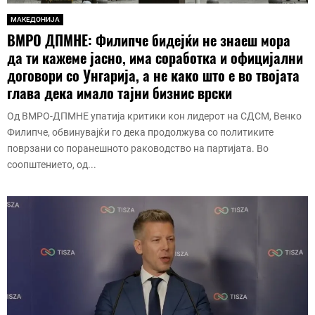
МАКЕДОНИЈА
ВМРО ДПМНЕ: Филипче бидејќи не знаеш мора
да ти кажеме јасно, има соработка и официјални
договори со Унгарија, а не како што е во твојата
глава дека имало тајни бизнис врски
Од ВМРО-ДПМНЕ упатија критики кон лидерот на СДСМ, Венко
Филипче, обвинувајќи го дека продолжува со политиките
поврзани со поранешното раководство на партијата. Во
соопштението, од...