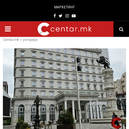
МАРКЕТИНГ
Facebook
Twitter
Instagram
Youtube
PRIMARY
Centar.mk
»
унгарија
MENU