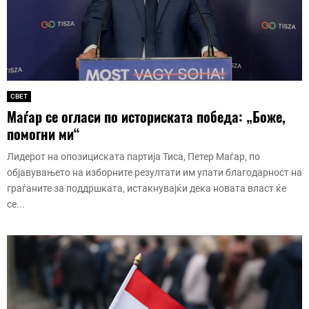
СВЕТ
Маѓар се огласи по историската победа: „Боже,
помогни ми“
Лидерот на опозициската партија Тиса, Петер Маѓар, по
објавувањето на изборните резултати им упати благодарност на
граѓаните за поддршката, истакнувајќи дека новата власт ќе
се...