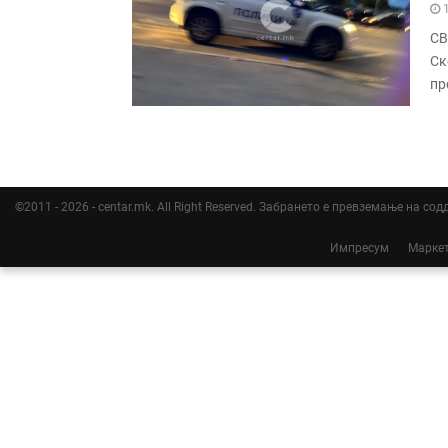
СВ
Ск
пр
©2011 - 2026 - centar.mk. All Right Reserved. Забрането е превземање на со
Импресум
Марке