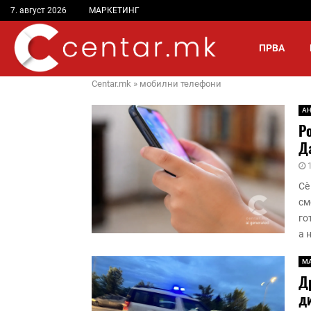
7. август 2026
МАРКЕТИНГ
ПРВА
Centar.mk
»
мобилни телефони
А
Ро
Да
Сè
см
го
а 
М
Д
ди