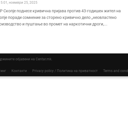
15:01, ноември 25, 2025
Р Скопје поднесе кривична пријава против 43-годишен жител на
опје поради сомнение за сторено кривично дело „неовластено
оизводство и пуштање во промет на наркотични дроги,...
ддржините објавени на Centar.mk.
тинг
Контакти
Privacy policy / Политика на приватност
Terms and cond