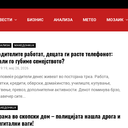
ВЕСТИ
БИЗНИС
АНАЛИЗА
МЕТЕО
МОЗАИК
НАЛИЗА
МАКЕДОНИЈА
дителите работат, децата ги расте телефонот:
ли го губиме семејството?
19:19, мај 26, 2026
 повеќе родители денес живеат во постојана трка. Работа,
етки, кредити, обврски, домаќинство, училиште, купување,
твење, превоз, дополнителни активности. Денот поминува брзо,
навечер сите...
АКЕДОНИЈА
рама во скопски дом – полицијата нашла дрога и
гитални ваги!