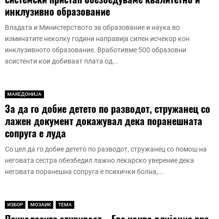
инклузивно образование
Владата и Министерството за образование и наука во
изминатите неколку години направија силен исчекор кон
инклузивното образование. Вработивме 500 образовни
асистенти кои добиваат плата од...
МАКЕДОНИЈА
За да го добие детето по разводот, стружанец со
лажен документ докажувал дека поранешната
сопруга е луда
Со цел да го добие детето по разводот, стружанец со помош на
неговата сестра обезбедил лажно лекарско уверение дека
неговата поранешна сопруга е психички болна,...
ИЗБОР
МОЗАИК
ТЕМА