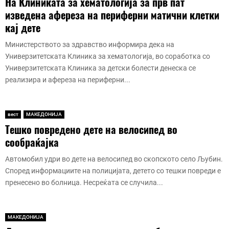
На Клиниката за хематологија за прв пат
изведена афереза на периферни матични клетки
кај дете
Министерството за здравство информира дека на
Универзитетската Клиника за хематологија, во соработка со
Универзитетската Клиника за детски болести денеска се
реализира и афереза на периферни...
вест
МАКЕДОНИЈА
Тешко повредено дете на велосипед во
сообраќајка
Автомобил удри во дете на велосипед во скопското село Љубин.
Според информациите на полицијата, детето со тешки повреди е
пренесено во болница. Несреќата се случила...
МАКЕДОНИЈА