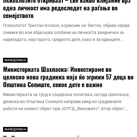
Психолозите откриваат – Еве какво влијание врз
една личност има редоследот на раѓање во
семејството
Психологот Тристан Колазо, корисник на Тикток, објави серија
снимки во кои објаснува особини на личноста заеднички за
најмладото, најстарото, средното дете, како и за единците....
МАКЕДОНИЈА
Министерката Шахпаска: Инвестираме во
целосно нова градинка која ќе згрижи 57 деца во
Општина Сопиште, секое дете е важно
Министерката за труд и социјална политика Јагода Шахпаска,
денеска во Општина Сопиште направи увид во градежните
работи на новиот објект при ЈОУГД „Виножито“, втор објект...
МАКЕДОНИЈА