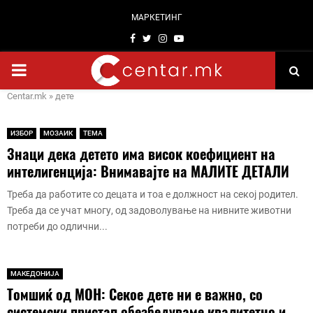
МАРКЕТИНГ
Facebook
Twitter
Instagram
Youtube
PRIMARY
Centar.mk
»
дете
MENU
ИЗБОР
МОЗАИК
ТЕМА
Знаци дека детето има висок коефициент на
интелигенција: Внимавајте на МАЛИТЕ ДЕТАЛИ
Треба да работите со децата и тоа е должност на секој родител.
Треба да се учат многу, од задоволување на нивните животни
потреби до одлични...
МАКЕДОНИЈА
Томшиќ од МОН: Секое дете ни е важно, со
системски пристап обезбедуваме квалитетно и