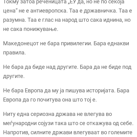
Токму затоа реченицата „ЕУ да, но не по секоја
цена“ не е антиевропска. Таа е државничка. Таа е
разумна. Таа е глас на народ што сака иднина, но
не сака понижување.
Македонецот не бара привилегии. Бара еднакви
правила.
Не бара да биде над другите. Бара да не биде под
другите.
Не бара Европа да му ја пишува историјата. Бара
Европа да го почитува она што тој е.
Ниту една сериозна држава не влегува во
меѓународни сојузи така што се откажува од себе.
Напротив, силните држави влегуваат во големите