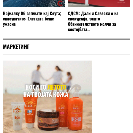
Најмалку 96 загинати кај Сеута;
СДСМ: Дали и Савески е на
спасувачите: Глетката беше
екскурзија, зошто
ужасна
Обвинителството молчи за
состојбата...
МАРКЕТИНГ