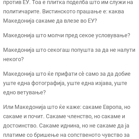
против ЕУ. Тоа е плитка поделба што им служи на
политичарите. Вистинското прашање е: каква
Македонија сакаме да влезе во ЕУ?
Македонија што молчи пред секое условување?
Македонија што секогаш попушта за да не налути
некого?
Македонија што ќе прифати сè само за да добие
уште една фотографија, уште една изјава, уште
едно ветување?
Или Македонија што ќе каже: сакаме Европа, но
сакаме и почит. Сакаме членство, но сакаме и
достоинство. Сакаме иднина, но не сакаме да ја
платиме со бришење на сопственото чувство за