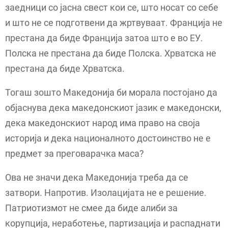
заедници со јасна свест кои се, што носат со себе
и што не се подготвени да жртвуваат. Франција не
престана да биде Франција затоа што е во ЕУ.
Полска не престана да биде Полска. Хрватска не
престана да биде Хрватска.
Тогаш зошто Македонија би морала постојано да
објаснува дека македонскиот јазик е македонски,
дека македонскиот народ има право на своја
историја и дека националното достоинство не е
предмет за преговарачка маса?
Ова не значи дека Македонија треба да се
затвори. Напротив. Изолацијата не е решение.
Патриотизмот не смее да биде алиби за
корупција, неработење, партизација и распаднати