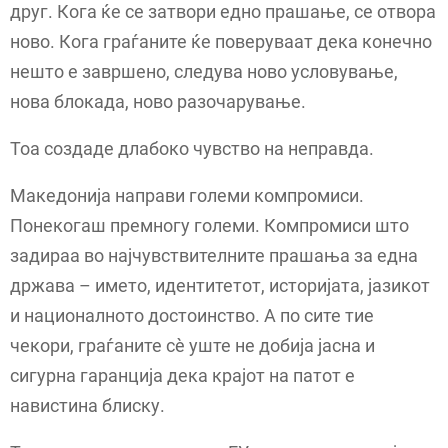
друг. Кога ќе се затвори едно прашање, се отвора
ново. Кога граѓаните ќе поверуваат дека конечно
нешто е завршено, следува ново условување,
нова блокада, ново разочарување.
Тоа создаде длабоко чувство на неправда.
Македонија направи големи компромиси.
Понекогаш премногу големи. Компромиси што
задираа во најчувствителните прашања за една
држава – името, идентитетот, историјата, јазикот
и националното достоинство. А по сите тие
чекори, граѓаните сè уште не добија јасна и
сигурна гаранција дека крајот на патот е
навистина блиску.