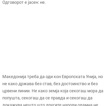
Одговорот е јасен: не.
Македонија треба да оди кон Европската Унија, но
не како држава без став, без достоинство и без
црвени линии. Не како земја која секогаш мора да
попушта, секогаш да се правда и секогаш да
докажува нешто што другите народи одамна не