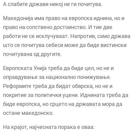
А слабите држави никој не ги почитува.
Македонија има право на европска иднина, но и
право на сопствено достоинство. И тие две
работи не се исклучуваат. Напротив, само држава
што се почитува себеси може да биде вистински
почитувана од другите.
Европската Унија треба да биде цел, но не и
оправдување за национално понижување.
Реформите треба да бидат обврска, но не и
покритие за политички уцени. Иднината треба да
биде европска, но срцето на државата мора да
остане македонско.
На крајот, најчесната порака е оваа: