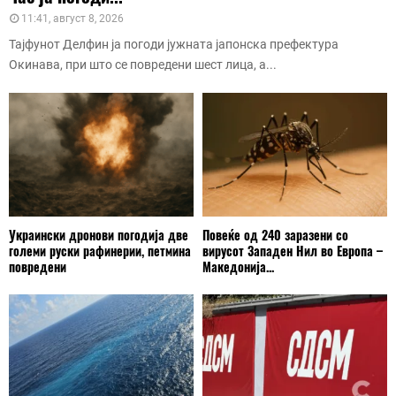
11:41, август 8, 2026
Тајфунот Делфин ја погоди јужната јапонска префектура
Окинава, при што се повредени шест лица, а...
Украински дронови погодија две
Повеќе од 240 заразени со
големи руски рафинерии, петмина
вирусот Западен Нил во Европа –
повредени
Македонија...