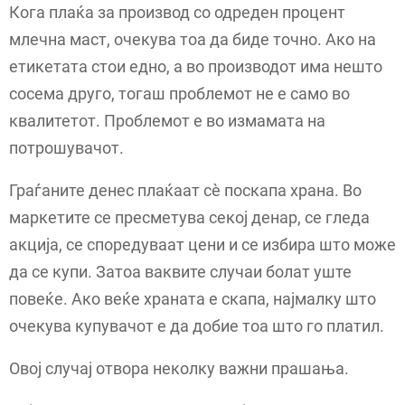
Кога плаќа за производ со одреден процент
млечна маст, очекува тоа да биде точно. Ако на
етикетата стои едно, а во производот има нешто
сосема друго, тогаш проблемот не е само во
квалитетот. Проблемот е во измамата на
потрошувачот.
Граѓаните денес плаќаат сè поскапа храна. Во
маркетите се пресметува секој денар, се гледа
акција, се споредуваат цени и се избира што може
да се купи. Затоа ваквите случаи болат уште
повеќе. Ако веќе храната е скапа, најмалку што
очекува купувачот е да добие тоа што го платил.
Овој случај отвора неколку важни прашања.