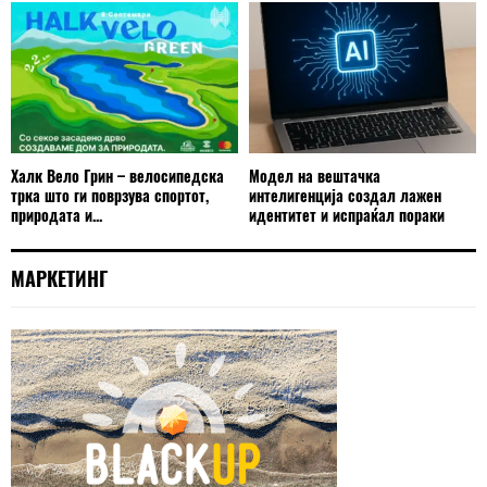
Халк Вело Грин – велосипедска
Модел на вештачка
трка што ги поврзува спортот,
интелигенција создал лажен
природата и...
идентитет и испраќал пораки
МАРКЕТИНГ