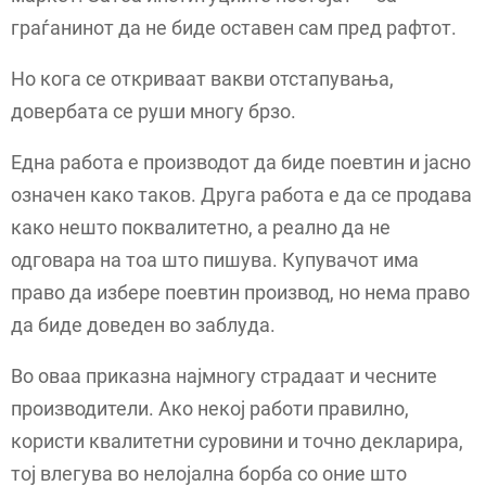
граѓанинот да не биде оставен сам пред рафтот.
Но кога се откриваат вакви отстапувања,
довербата се руши многу брзо.
Една работа е производот да биде поевтин и јасно
означен како таков. Друга работа е да се продава
како нешто поквалитетно, а реално да не
одговара на тоа што пишува. Купувачот има
право да избере поевтин производ, но нема право
да биде доведен во заблуда.
Во оваа приказна најмногу страдаат и чесните
производители. Ако некој работи правилно,
користи квалитетни суровини и точно декларира,
тој влегува во нелојална борба со оние што