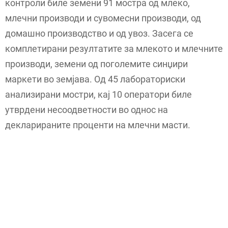
контроли биле земени 91 мостра од млеко,
млечни производи и сувомесни производи, од
домашно производство и од увоз. Засега се
комплетирани резултатите за млекото и млечните
производи, земени од поголемите синџири
маркети во земјава. Од 45 лабораториски
анализирани мостри, кај 10 оператори биле
утврдени несоодветности во однос на
декларираните проценти на млечни масти.