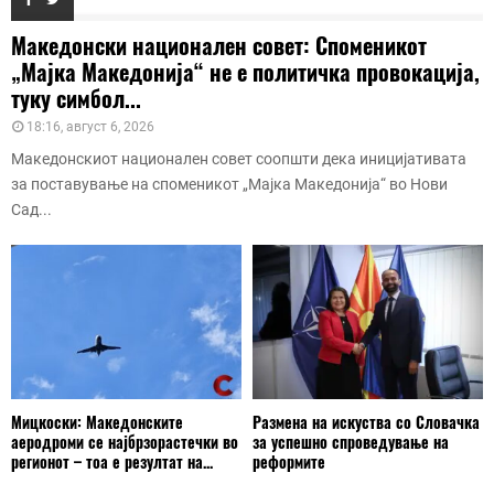
Македонски национален совет: Споменикот
„Мајка Македонија“ не е политичка провокација,
туку симбол...
18:16, август 6, 2026
Македонскиот национален совет соопшти дека иницијативата
за поставување на споменикот „Мајка Македонија“ во Нови
Сад...
Мицкоски: Македонските
Размена на искуства со Словачка
аеродроми се најбрзорастечки во
за успешно спроведување на
регионот – тоа е резултат на...
реформите