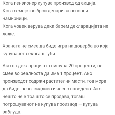
Кога пензионер купува производ од акција.
Кога семејство брои денари за основни
намирници.
Кога човек верува дека барем декларацијата не
лаже.
Храната не смее да биде игра на доверба во која
купувачот секогаш губи.
Ако на декларацијата пишува 20 проценти, не
смее во реалноста да има 1 процент. Ако
производот содржи растителни масти, тоа мора
да биде јасно, видливо и чесно наведено. Ако
нешто не е тоа што се продава, тогаш
потрошувачот не купува производ — купува
заблуда.