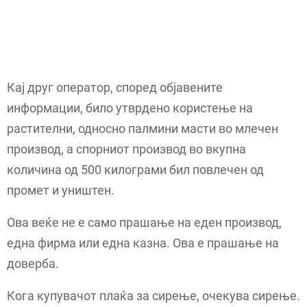
Кај друг оператор, според објавените
информации, било утврдено користење на
растителни, односно палмини масти во млечен
производ, а спорниот производ во вкупна
количина од 500 килограми бил повлечен од
промет и уништен.
Ова веќе не е само прашање на еден производ,
една фирма или една казна. Ова е прашање на
доверба.
Кога купувачот плаќа за сирење, очекува сирење.