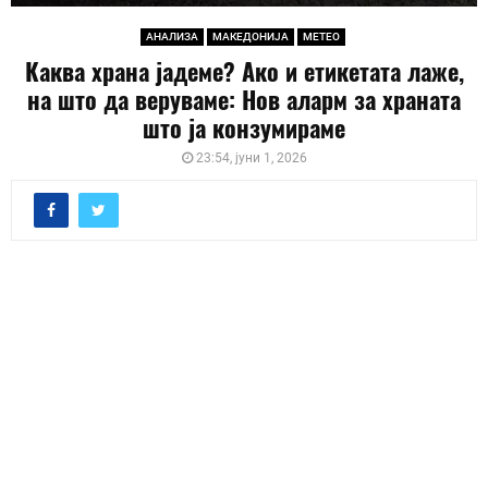
АНАЛИЗА
МАКЕДОНИЈА
МЕТЕО
Каква храна јадеме? Ако и етикетата лаже,
на што да веруваме: Нов аларм за храната
што ја конзумираме
23:54, јуни 1, 2026