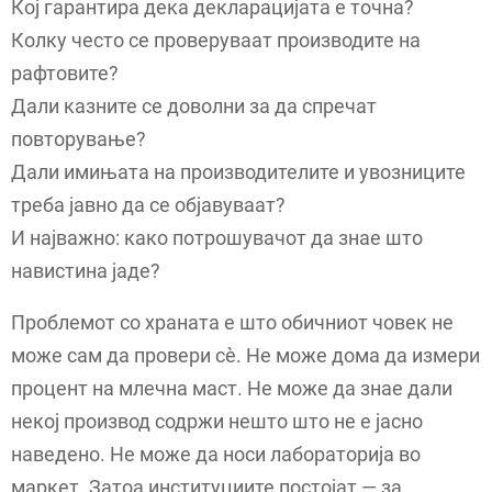
Кој гарантира дека декларацијата е точна?
Колку често се проверуваат производите на
рафтовите?
Дали казните се доволни за да спречат
повторување?
Дали имињата на производителите и увозниците
треба јавно да се објавуваат?
И најважно: како потрошувачот да знае што
навистина јаде?
Проблемот со храната е што обичниот човек не
може сам да провери сè. Не може дома да измери
процент на млечна маст. Не може да знае дали
некој производ содржи нешто што не е јасно
наведено. Не може да носи лабораторија во
маркет. Затоа институциите постојат — за