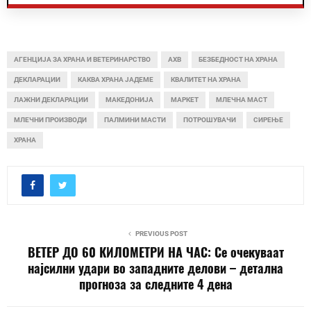
АГЕНЦИЈА ЗА ХРАНА И ВЕТЕРИНАРСТВО
АХВ
БЕЗБЕДНОСТ НА ХРАНА
ДЕКЛАРАЦИИ
КАКВА ХРАНА ЈАДЕМЕ
КВАЛИТЕТ НА ХРАНА
ЛАЖНИ ДЕКЛАРАЦИИ
МАКЕДОНИЈА
МАРКЕТ
МЛЕЧНА МАСТ
МЛЕЧНИ ПРОИЗВОДИ
ПАЛМИНИ МАСТИ
ПОТРОШУВАЧИ
СИРЕЊЕ
ХРАНА
PREVIOUS POST
ВЕТЕР ДО 60 КИЛОМЕТРИ НА ЧАС: Се очекуваат
најсилни удари во западните делови – детална
прогноза за следните 4 дена