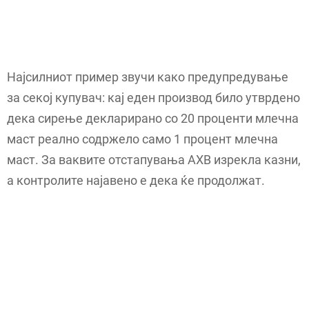
Најсилниот пример звучи како предупредување
за секој купувач: кај еден производ било утврдено
дека сирење декларирано со 20 проценти млечна
маст реално содржело само 1 процент млечна
маст. За ваквите отстапувања АХВ изрекла казни,
а контролите најавено е дека ќе продолжат.