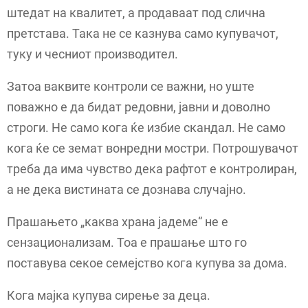
штедат на квалитет, а продаваат под слична
претстава. Така не се казнува само купувачот,
туку и чесниот производител.
Затоа ваквите контроли се важни, но уште
поважно е да бидат редовни, јавни и доволно
строги. Не само кога ќе избие скандал. Не само
кога ќе се земат вонредни мостри. Потрошувачот
треба да има чувство дека рафтот е контролиран,
а не дека вистината се дознава случајно.
Прашањето „каква храна јадеме“ не е
сензационализам. Тоа е прашање што го
поставува секое семејство кога купува за дома.
Кога мајка купува сирење за деца.