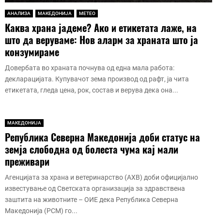
АНАЛИЗА
МАКЕДОНИЈА
МЕТЕО
Каква храна јадеме? Ако и етикетата лаже, на
што да веруваме: Нов аларм за храната што ја
конзумираме
Довербата во храната почнува од една мала работа:
декларацијата. Купувачот зема производ од рафт, ја чита
етикетата, гледа цена, рок, состав и верува дека она...
МАКЕДОНИЈА
Република Северна Македонија доби статус на
земја слободна од болеста чума кај мали
преживари
Агенцијата за храна и ветеринарство (АХВ) доби официјално
известување од Светската организација за здравствена
заштита на животните – ОИЕ дека Република Северна
Македонија (РСМ) го...