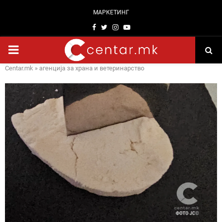
МАРКЕТИНГ
Facebook
Twitter
Instagram
Youtube
PRIMARY
Centar.mk
»
агенција за храна и ветеринарство
MENU