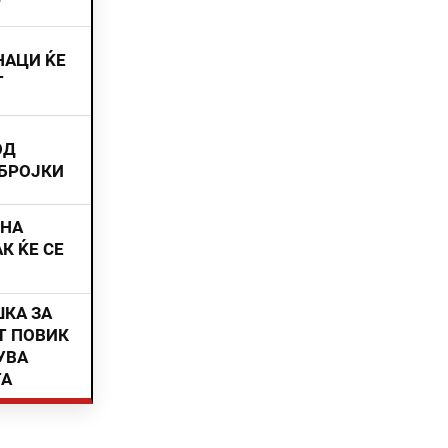
НАЦИ ЌЕ
Т
ОД
 БРОЈКИ
ИНА
К ЌЕ СЕ
ШКА ЗА
Т ПОВИК
УВА
ТА