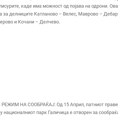
лисурите, каде има можност од појава на одрони. Ов
а за делниците Катланово – Велес, Маврово – Дебар 
ерово и Кочани – Делчево.
РЕЖИМ НА СООБРАЌАЈ: Од 15 Април, патниот праве
у националниот парк Галичица е отворен за сообраќа