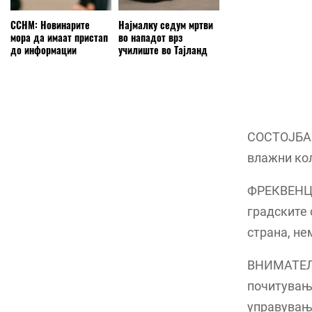
ССНМ: Новинарите
Најмалку седум мртви
мора да имаат пристап
во нападот врз
до информации
училиште во Тајланд
СОСТОЈБА: 
влажни ко
ФРЕКВЕНЦИЈ
градските 
страна, не
ВНИМАТЕЛН
почитување
управување