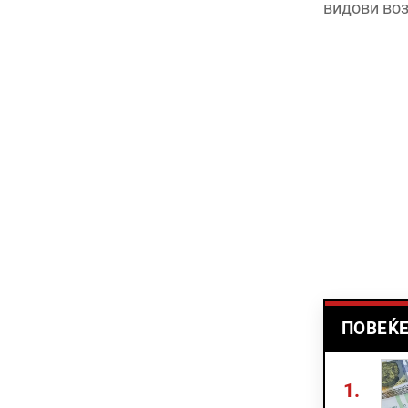
видови воз
ПОВЕЌЕ
1.