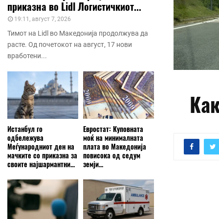
приказна во Lidl Логистичкиот...
19:11, август 7, 2026
Тимот на Lidl во Македонија продолжува да
расте. Од почетокот на август, 17 нови
вработени...
Как
Истанбул го
Евростат: Куповната
одбележува
моќ на минималната
Меѓународниот ден на
плата во Македонија
мачките со приказна за
повисока од седум
своите најшармантни...
земји...