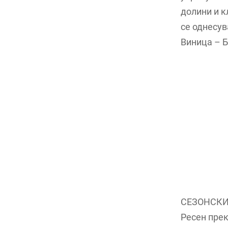
долини и к
се однесув
Виница – Б
СЕЗОНСКИ 
Ресен прек