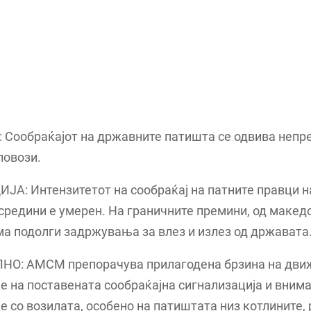
Сообраќајот на државните патишта се одвива непре
ловози.
А: Интензитетот на сообраќај на патните правци н
средини е умерен. На граничните премини, од макед
ма подолги задржувања за влез и излез од државата
О: АМСМ препорачува прилагодена брзина на дви
 на поставената сообраќајна сигнализација и вним
 со возилата, особено на патиштата низ котлините,