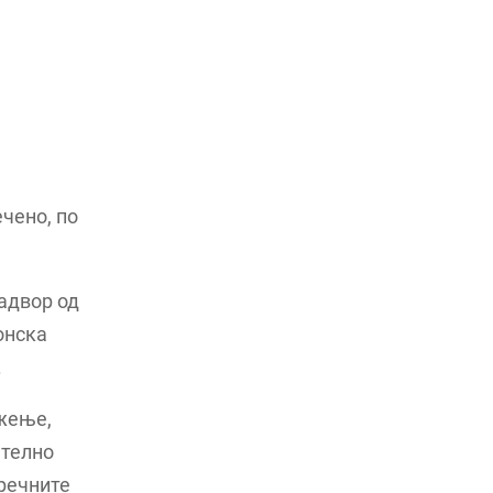
чено, по
адвор од
онска
.
жење,
ателно
 речните