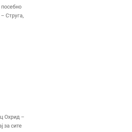
а посебно
– Струга,
ц Охрид –
ј за сите