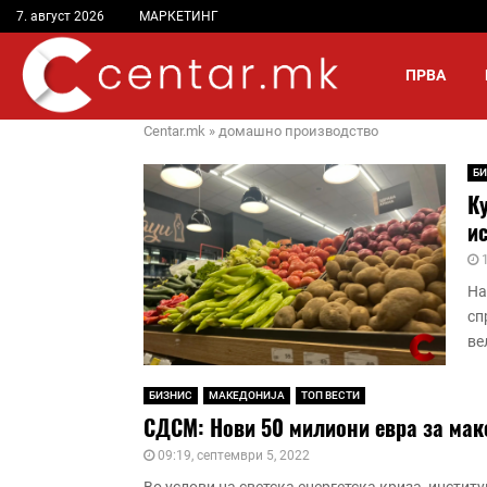
7. август 2026
МАРКЕТИНГ
ПРВА
Centar.mk
»
домашно производство
БИ
Ку
ис
На
сп
ве
БИЗНИС
МАКЕДОНИЈА
ТОП ВЕСТИ
СДСМ: Нови 50 милиони евра за мак
09:19, септември 5, 2022