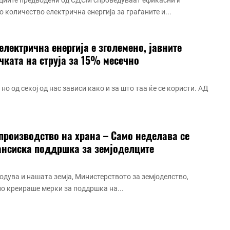
туциите предводени од СДСМ спроведуваат ефикасни и
количество електрична енергија за граѓаните и...
лектрична енергија е зголемено, јавните
чката на струја за 15% месечно
но од секој од нас зависи како и за што таа ќе се користи. АД
роизводство на храна – Само неделава се
ансиска поддршка за земјоделците
годува и нашата земја, Министерството за земјоделство,
 креираше мерки за поддршка на...