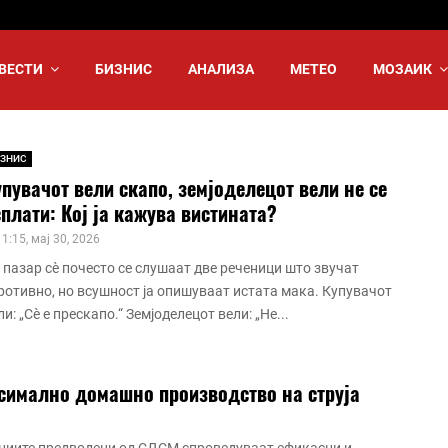
ВЕСТИ
БИЗНИС
АНАЛИЗА
МЕТЕО
МОЗАИК
ЗНИС
пувачот вели скапо, земјоделецот вели не се
плати: Кој ја кажува вистината?
11:15, мај 30, 2026
 пазар сè почесто се слушаат две реченици што звучат
ротивно, но всушност ја опишуваат истата мака. Купувачот
ли: „Сè е прескапо.“ Земјоделецот вели: „Не...
симално домашно производство на струја