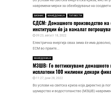
Во услови на светска енергетска криза, инсти
навремени мерки за обезбедување на соодветно 
БИЗНИС
МАКЕДОНИЈА
ТОП ВЕСТИ
СДСМ: Домашното производство на е
институции ќе ја намалат потрошува
09:23, август 18, 2022
Електрична енергија оваа зима ќе има доволно, 
ЕСМ во првите...
МАКЕДОНИЈА
МЗШВ: Го поттикнуваме домашното п
исплатени 100 милиони денари фин
11:27, јуни 28, 2022
Во услови на светска криза која директно ја по
шумарство и водостопанство (МЗШВ) навремено