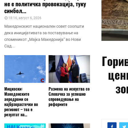
не е политичка провокација, туку
симбол...
18:16, август 6, 2026
Македонскиот национален совет соопшти
дека иницијативата за поставување на
споменикот „Мајка Македонија“ во Нови
Сад...
Горив
цен
зо
Мицкоски:
Размена на искуства со
Македонските
Словачка за успешно
аеродроми се
спроведување на
најбрзорастечки во
реформите
регионот – тоа е
резултат на...