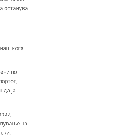
на останува
днаш кога
пени по
портот,
 да ја
ирии,
ипување на
ски.