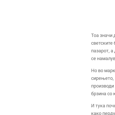
Тоа значи 
светските 
пазарот, а
се намалув
Но во марк
сирењето, 
производи 
брзина со 
И тука поч
како перду