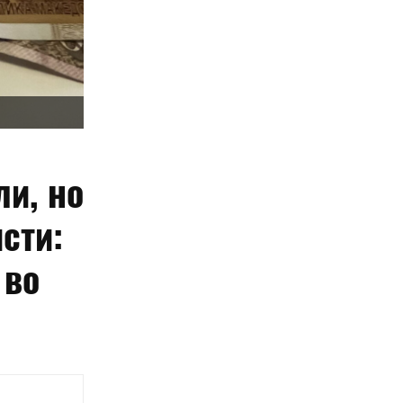
ли, но
сти:
 во