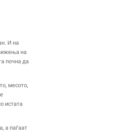
н. И на
движења на
та почна да
то, месото,
те
со истата
, а паѓаат