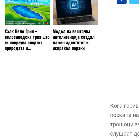
Халк Вело Грин –
Модел на вештачка
велосипедска трка што
интелигенција создал
ги поврзува спортот,
лажен идентитет и
природата и...
испраќал пораки
Кога горив
поскапа на
трошоци за
слушаат де