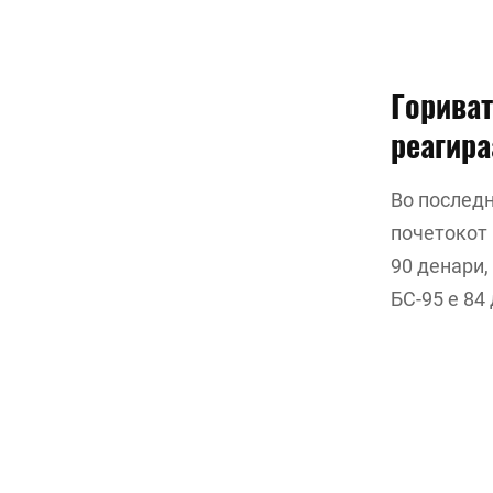
Гориват
реагира
Во последн
почетокот 
90 денари,
БС-95 е 84