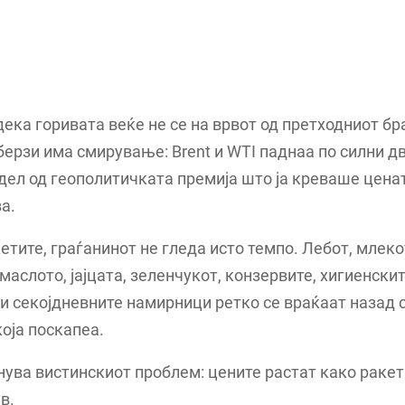
дека горивата веќе не се на врвот од претходниот бра
берзи има смирување: Brent и WTI паднаа по силни 
 дел од геополитичката премија што ја креваше цена
а.
етите, граѓанинот не гледа исто темпо. Лебот, млеко
маслото, јајцата, зеленчукот, конзервите, хигиенски
и секојдневните намирници ретко се враќаат назад 
која поскапеа.
нува вистинскиот проблем: цените растат како ракета
в.