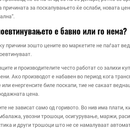
а причината за поскапувањето ќе ослаби, новата це
ална“.
оевтинувањето е бавно или го нема?
у причини зошто цените во маркетите не паѓаат ве
оевтинуваат.
вците и производителите често работат со залихи ку
ени. Ако производот е набавен во период кога транс
 или енергенсите биле поскапи, тие не сакаат веднаш
родажната цена.
ите не зависат само од горивото. Во нив има плати, к
мбалажа, увозни трошоци, осигурување, маржи, рас
стика и други трошоци што не се намалуваат автомат