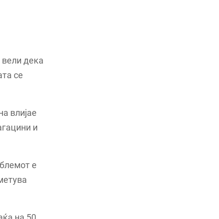
 вели дека
ата се
на влијае
агацини и
облемот е
сметува
аќа на 50.