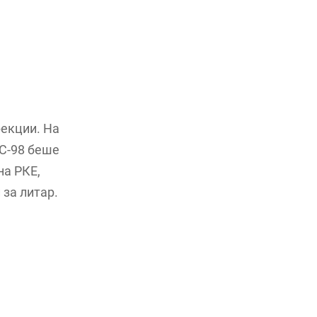
рекции. На
БС-98 беше
на РКЕ,
 за литар.