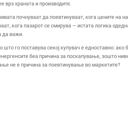
ее врз храната и производите.
ривата почнуваат да поевтинуваат, кога цените на н
аат, кога пазарот се смирува — истата логика одед
 да важи.
што го поставува секој купувач е едноставно: ако 
енергенсите беа причина за поскапување, зошто нив
ање не е причина за поевтинување во маркетите?