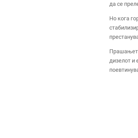
да се прел
Но кога го
стабилизир
престанува
Прашањето 
дизелот и 
поевтинув