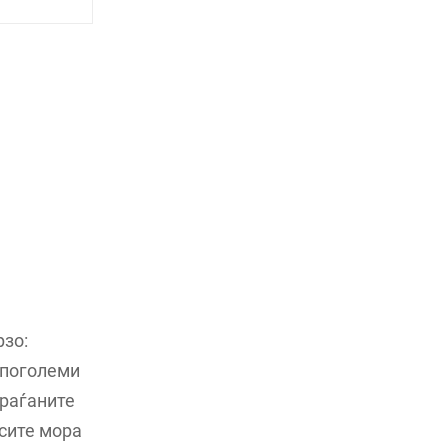
рзо:
 поголеми
граѓаните
нсите мора