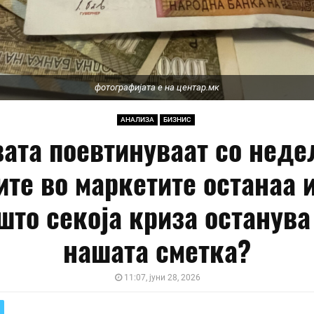
фотографијата е на центар.мк
АНАЛИЗА
БИЗНИС
ата поевтинуваат со неде
ите во маркетите останаа и
што секоја криза останува
нашата сметка?
11:07, јуни 28, 2026