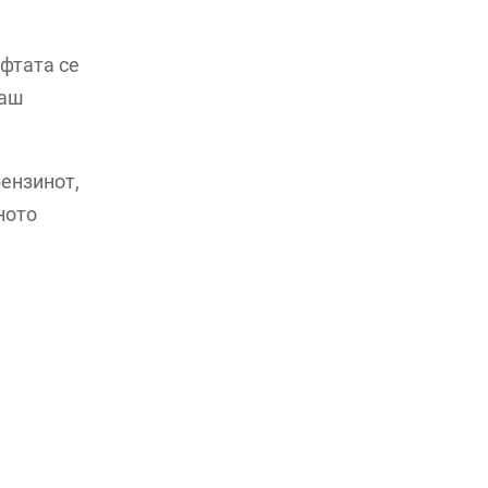
афтата се
наш
бензинот,
ното