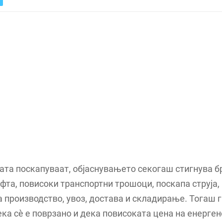
ата поскапуваат, објаснувањето секогаш стигнува б
фта, повисоки транспортни трошоци, поскапа струја,
 производство, увоз, достава и складирање. Тогаш 
ка сè е поврзано и дека повисоката цена на енерге