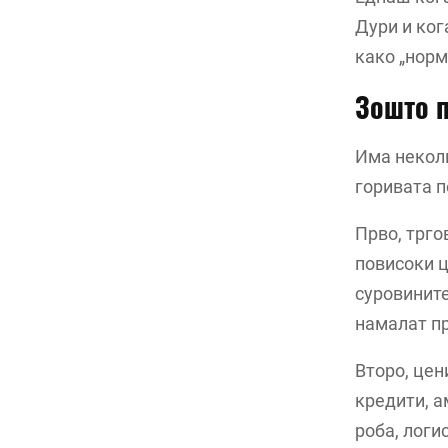
Дури и ког
како „норм
Зошто п
Има неколк
горивата п
Прво, трго
повисоки ц
суровините
намалат п
Второ, цен
кредити, а
роба, логи