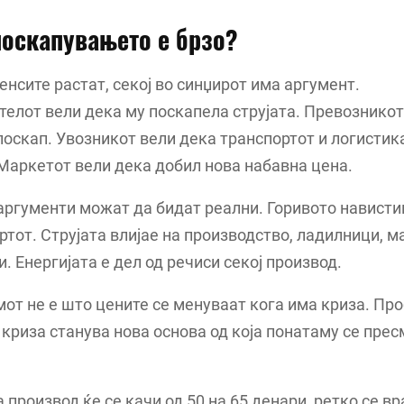
оскапувањето е брзо?
енсите растат, секој во синџирот има аргумент.
елот вели дека му поскапела струјата. Превозникот
поскап. Увозникот вели дека транспортот и логистик
Маркетот вели дека добил нова набавна цена.
аргументи можат да бидат реални. Горивото нависти
ртот. Струјата влијае на производство, ладилници, м
. Енергијата е дел од речиси секој производ.
от не е што цените се менуваат кога има криза. Пр
 криза станува нова основа од која понатаму се пре
 производ ќе се качи од 50 на 65 денари, ретко се вр