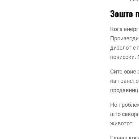
Зошто п
Кога енерг
Производит
дизелот е 
повисоки. 
Сите овие 
на транспо
продавници
Но проблем
што секоја
животот.
Еднаш кога