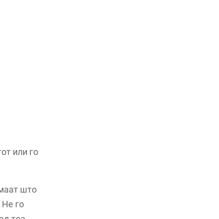
от или го
имаат што
 Не го
ед тоа