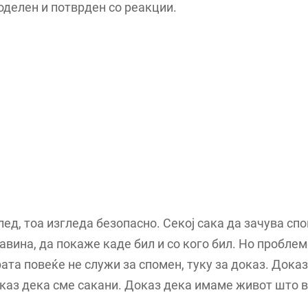
оделен и потврден со реакции.
лед, тоа изгледа безопасно. Секој сака да зачува спо
авина, да покаже каде бил и со кого бил. Но пробле
ата повеќе не служи за спомен, туку за доказ. Дока
каз дека сме сакани. Доказ дека имаме живот што в