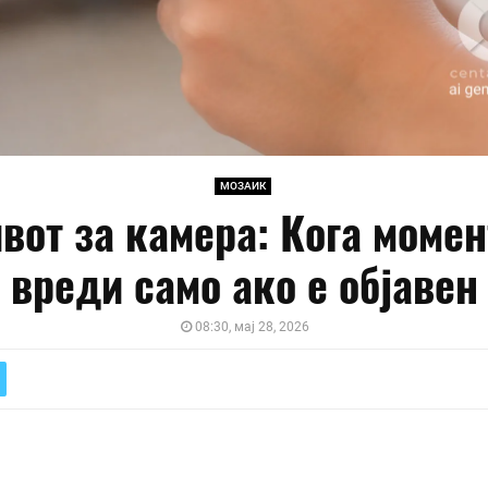
МОЗАИК
вот за камера: Кога момен
вреди само ако е објавен
08:30, мај 28, 2026