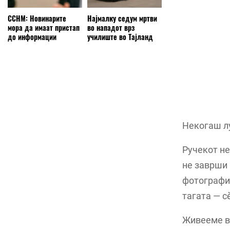
ССНМ: Новинарите
Најмалку седум мртви
мора да имаат пристап
во нападот врз
до информации
училиште во Тајланд
Некогаш лу
Ручекот не
не заврши 
фотографии
тагата — с
Живееме во