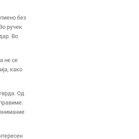
спиено без
 Во ручек
дар. Во
а не се
ја, како
тврда. Од
 правиме.
 внимание
интересен