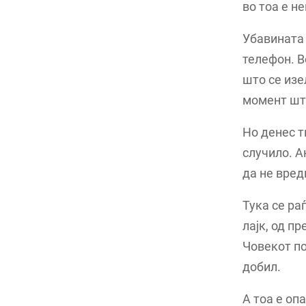
во тоа е н
Убавината 
телефон. В
што се изе
момент што
Но денес т
случило. А
да не вред
Тука се ра
лајк, од п
Човекот по
добил.
А тоа е оп