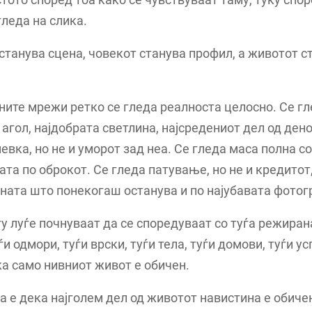
гледа на слика.
танува сцена, човекот станува профил, а животот с
ните мрежи ретко се гледа реалноста целосно. Се г
 агол, најдобрата светлина, најсредениот дел од дено
евка, но не и уморот зад неа. Се гледа маса полна со
ата по оброкот. Се гледа патување, но не и кредитот
ната што понекогаш останува и по најубавата фотог
у луѓе почнуваат да се споредуваат со туѓа режиран
и одмори, туѓи врски, туѓи тела, туѓи домови, туѓи ус
а само нивниот живот е обичен.
а е дека најголем дел од животот навистина е обиче