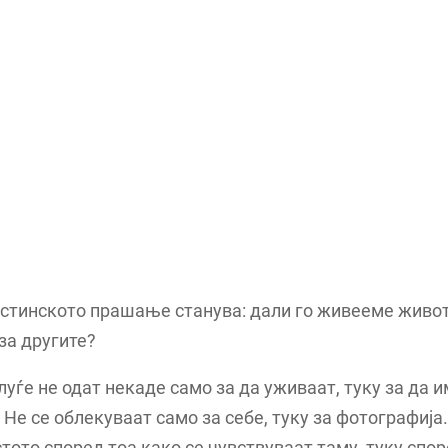
стинското прашање станува: дали го живееме живот
за другите?
луѓе не одат некаде само за да уживаат, туку за да 
. Не се облекуваат само за себе, туку за фотографија.
тото според тоа како се чувствуваат таму, туку спор