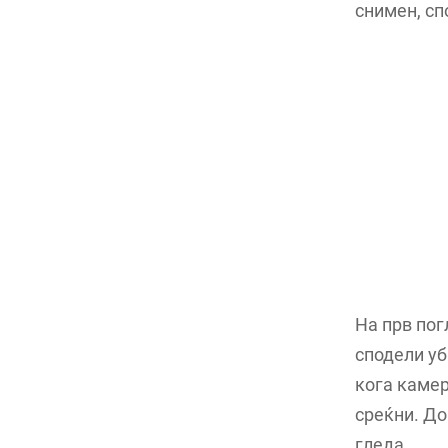
снимен, сп
На прв пог
сподели уб
кога камер
среќни. До
гледа.