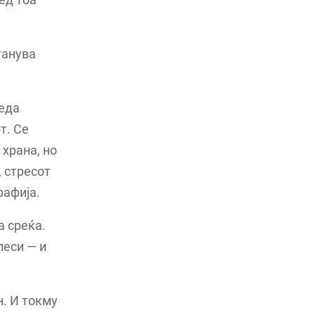
танува
леда
т. Се
 храна, но
, стресот
рафија.
а среќа.
песи — и
н. И токму