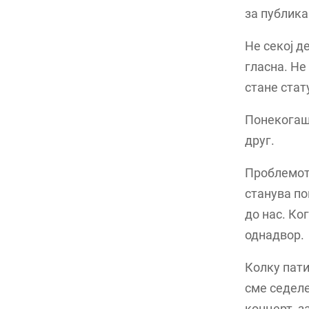
за публика
Не секој д
гласна. Не
стане стат
Понекогаш 
друг.
Проблемот
станува по
до нас. Ко
однадвор.
Колку пати
сме седеле
концерт, з