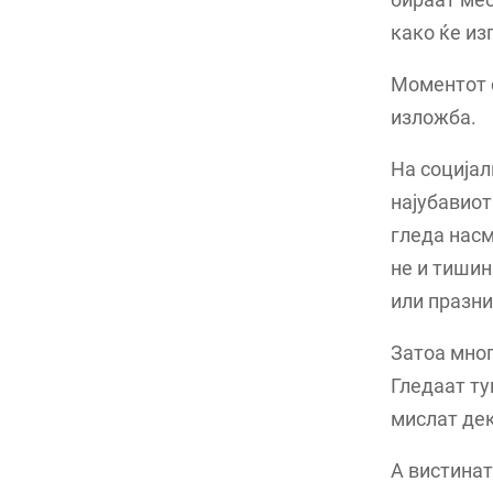
како ќе из
Моментот с
изложба.
На социјал
најубавиот
гледа насм
не и тишин
или празни
Затоа мног
Гледаат туѓ
мислат дек
А вистинат