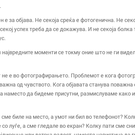
.
ен е за објава. Не секоја среќа е фотогенична. Не сек
 секој успех треба да се докажува. И не секоја болка
ус.
највредните моменти се токму оние што не ги видел
 не е во фотографирањето. Проблемот е кога фотог
важна од чувството. Кога објавата станува поважна 
га наместо да бидеме присутни, размислуваме како 
 сме биле на место, а умот ни бил во телефонот? Кол
 со луѓе, а сме гледале во екран? Колку пати сме сн
ајдисонце или детска радост, наместо навистина да г