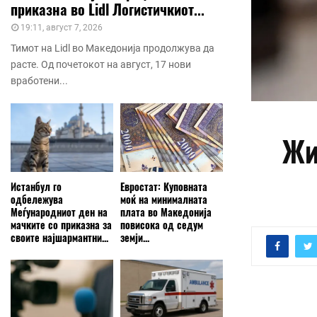
приказна во Lidl Логистичкиот...
19:11, август 7, 2026
Тимот на Lidl во Македонија продолжува да
расте. Од почетокот на август, 17 нови
вработени...
Жи
Истанбул го
Евростат: Куповната
одбележува
моќ на минималната
Меѓународниот ден на
плата во Македонија
мачките со приказна за
повисока од седум
своите најшармантни...
земји...