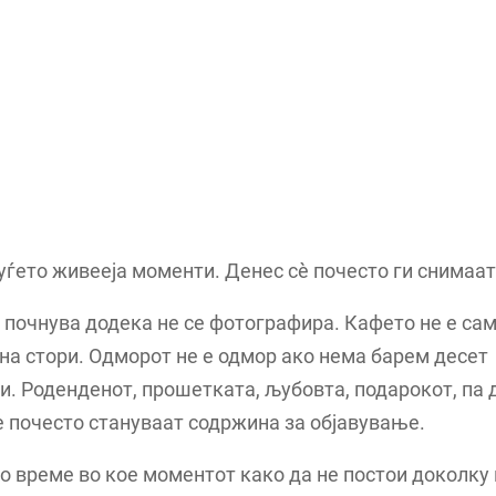
ѓето живееја моменти. Денес сè почесто ги снимаат
 почнува додека не се фотографира. Кафето не е са
на стори. Одморот не е одмор ако нема барем десет
. Роденденот, прошетката, љубовта, подарокот, па 
è почесто стануваат содржина за објавување.
 време во кое моментот како да не постои доколку 