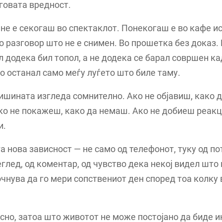
еговата вредност.
не е секогаш во спектаклот. Понекогаш е во кафе и
о разговор што не е снимен. Во прошетка без доказ.
л додека бил топол, а не додека се барал совршен ка
 останал само меѓу луѓето што биле таму.
ишината изгледа сомнително. Ако не објавиш, како д
ко не покажеш, како да немаш. Ако не добиеш реакци
и.
ѓа нова зависност — не само од телефонот, туку од по
реглед, од коментар, од чувство дека некој видел што
чнува да го мери сопствениот ден според тоа колку
асно, затоа што животот не може постојано да биде 