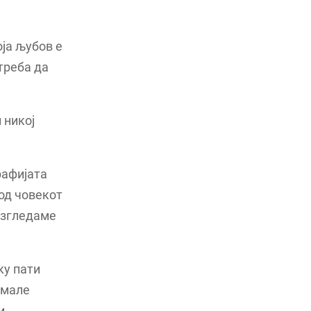
оја љубов е
 треба да
 никој
рафијата
од човекот
изгледаме
ку пати
имале
и