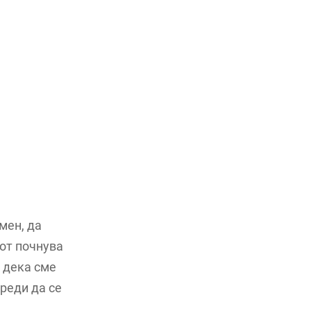
мен, да
мот почнува
з дека сме
реди да се