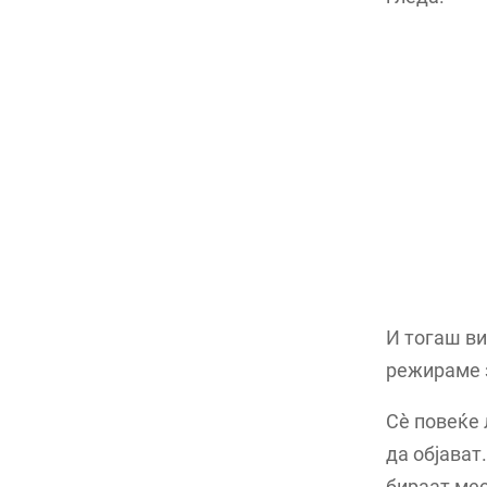
И тогаш ви
режираме 
Сè повеќе 
да објават
бираат мес