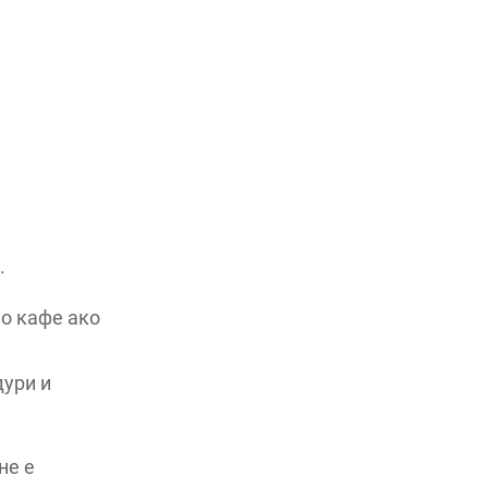
.
мо кафе ако
дури и
не е