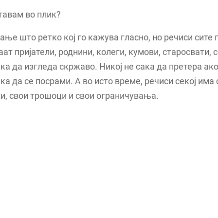
тавам во плик?
ање што ретко кој го кажува гласно, но речиси сите 
ат пријатели, роднини, колеги, кумови, старосвати, 
ака да изгледа скржаво. Никој не сака да претера ак
ака да се посрами. А во исто време, речиси секој има 
и, свои трошоци и свои ограничувања.