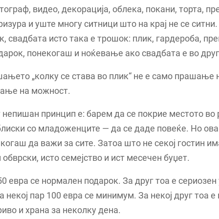
тограф, видео, декорација, облека, покани, торта, пр
изура и уште многу ситници што на крај не се ситни.
ак, свадбата исто така е трошок: плик, гардероба, пре
дарок, понекогаш и ноќевање ако свадбата е во друг
ањето „колку се става во плик“ не е само прашање н
шање на можност.
 непишан принцип е: барем да се покрие местото во 
блиски со младоженците — да се даде повеќе. Но ов
когаш да важи за сите. Затоа што не секој гостин им
и обврски, исто семејство и ист месечен буџет.
50 евра се нормален подарок. За друг тоа е сериозен
а некој пар 100 евра се минимум. За некој друг тоа е 
риво и храна за неколку дена.