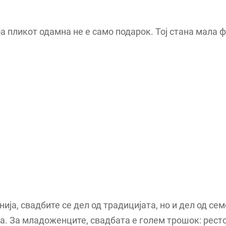
а пликот одамна не е само подарок. Тој стана мала 
ија, свадбите се дел од традицијата, но и дел од сем
. За младоженците, свадбата е голем трошок: рест