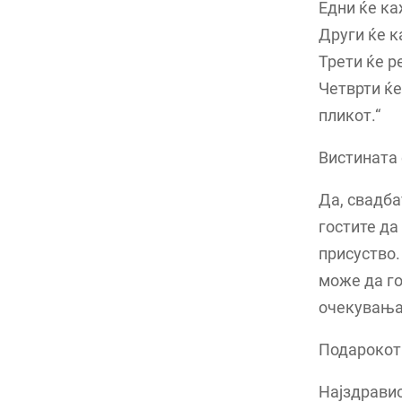
Едни ќе ка
Други ќе к
Трети ќе р
Четврти ќе
пликот.“
Вистината 
Да, свадба
гостите да
присуство.
може да го
очекувања
Подарокот 
Најздравио