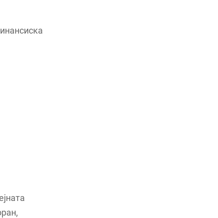
финансиска
ејната
оран,