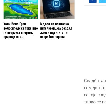
Халк Вело Грин –
Модел на вештачка
велосипедска трка што
интелигенција создал
ги поврзува спортот,
лажен идентитет и
природата и...
испраќал пораки
Свадбата т
семејствот
секоја сва
тивко се п