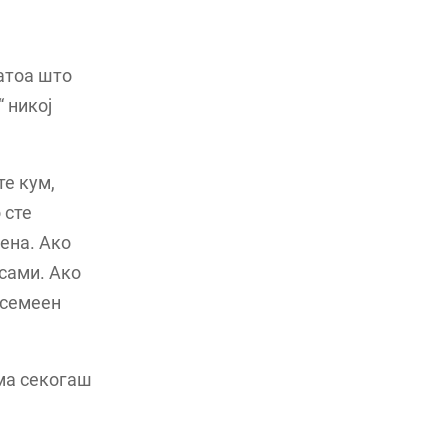
затоа што
 никој
те кум,
 сте
рена. Ако
 сами. Ако
 семеен
ема секогаш