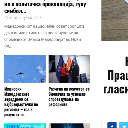
не е политичка провокација, туку
симбол...
18:16, август 6, 2026
Македонскиот национален совет соопшти
дека иницијативата за поставување на
споменикот „Мајка Македонија“ во Нови
Сад...
Пра
гласн
Мицкоски:
Размена на искуства со
Македонските
Словачка за успешно
аеродроми се
спроведување на
најбрзорастечки во
реформите
регионот – тоа е
резултат на...