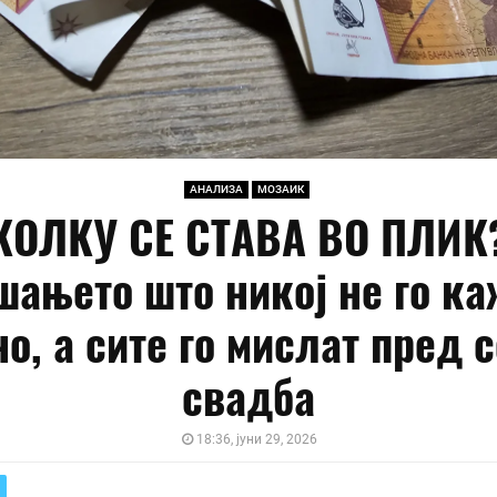
АНАЛИЗА
МОЗАИК
КОЛКУ СЕ СТАВА ВО ПЛИК
шањето што никој не го ка
о, а сите го мислат пред 
свадба
18:36, јуни 29, 2026