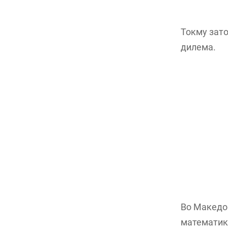
Токму зато
дилема.
Во Македон
математика