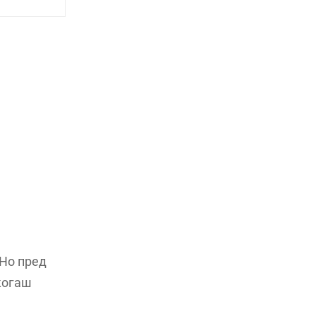
 Но пред
когаш