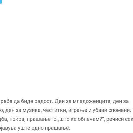
реба да биде радост. Ден за младоженците, ден за
о, ден за музика, честитки, играње и убави спомени.
дба, покрај прашањето „што ќе облечам?“, речиси се
ојавува уште едно прашање: