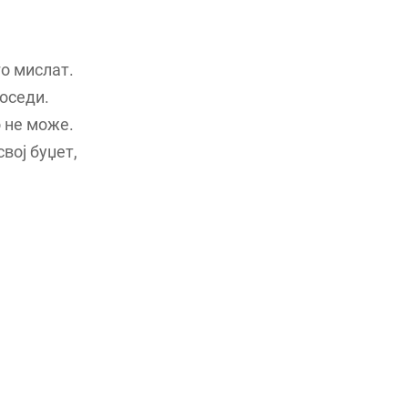
го мислат.
соседи.
о не може.
свој буџет,