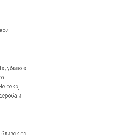
мери
а, убаво е
то
Не секој
дероба и
 близок со