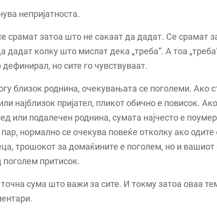
нува непријатноста.
се срамат затоа што не сакаат да дадат. Се срамат 
а дадат колку што мислат дека „треба“. А тоа „треба“
о дефинирал, но сите го чувствуваат.
огу близок роднина, очекувањата се поголеми. Ако с
или најблизок пријател, пликот обично е повисок. Ако
сед или подалечен роднина, сумата најчесто е поуме
 пар, нормално се очекува повеќе отколку ако одите
еца, трошокот за домаќините е поголем, но и вашиот
д поголем притисок.
точна сума што важи за сите. И токму затоа оваа т
ментари.