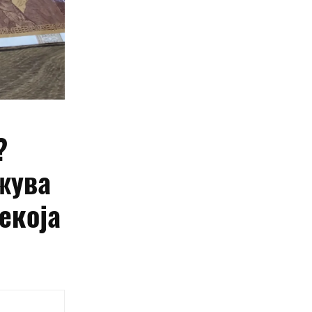
?
жува
секоја