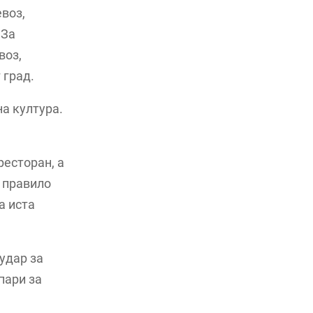
евоз,
 За
воз,
 град.
а култура.
ресторан, а
а правило
а иста
 удар за
пари за