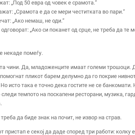
жат: „Под 50 евра од човек е срамота.“
ажат: „Срамота е да се мери честитката во пари.“
ечат: „Ако немаш, не оди.“
 одговорат: „Ако си поканет од срце, не треба да те 
е некаде помеѓу.
та чини. Да, младоженците имаат големи трошоци. Д
 помогнат пликот барем делумно да го покрие нивно
 Но исто така е точно дека гостите не се банкомати. 
 следи темпото на поскапени ресторани, музика, гар
.
треба да биде знак на почит, не извор на страв.
т пристап е секој да даде според три работи: колку е