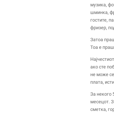
музика, фо
шминка, фр
гостите, п
фризер, по
Затоа праш
Тоа е пра
Најчестиот
ако сте по
не може се
плата, ист
За некого 
месецот. З
сметка, го