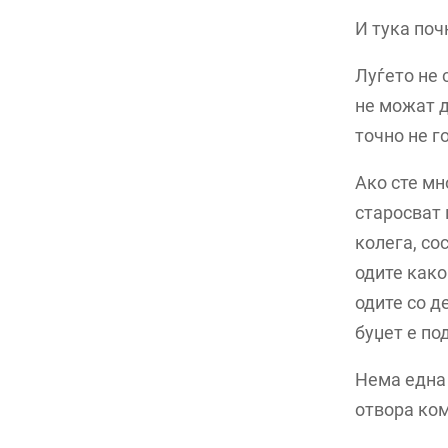
И тука поч
Луѓето не 
не можат д
точно не г
Ако сте мн
старосват 
колега, со
одите како
одите со д
буџет е по
Нема една 
отвора ко