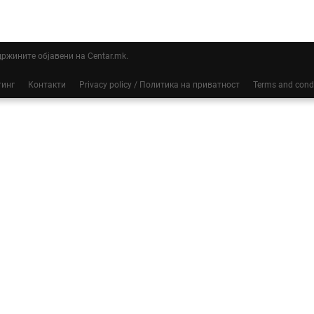
ддржините објавени на Centar.mk.
тинг
Контакти
Privacy policy / Политика на приватност
Terms and cond