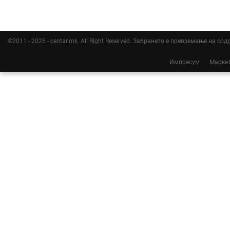
©2011 - 2026 - centar.mk. All Right Reserved. Забрането е превземање на со
Импресум
Марке