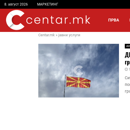
8. август 2026
МАРКЕТИНГ
ПРВА
Centar.mk
»
јавни услуги
А
Д
гр
1
Си
по
гр