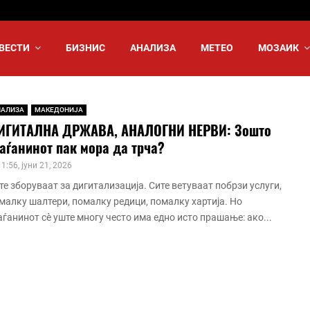
ВЕСТИ
БИЗНИС
АНАЛИЗА
МЕТЕО
МОЗАИК
НАЛИЗА
МАКЕДОНИЈА
ИГИТАЛНА ДРЖАВА, АНАЛОГНИ НЕРВИ: Зошто
аѓанинот пак мора да трча?
1:56, јуни 21, 2026
те зборуваат за дигитализација. Сите ветуваат побрзи услуги,
малку шалтери, помалку редици, помалку хартија. Но
аѓанинот сè уште многу често има едно исто прашање: ако...