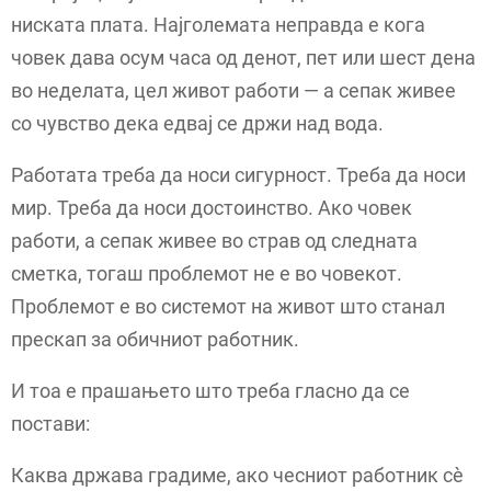
ниската плата. Најголемата неправда е кога
човек дава осум часа од денот, пет или шест дена
во неделата, цел живот работи — а сепак живее
со чувство дека едвај се држи над вода.
Работата треба да носи сигурност. Треба да носи
мир. Треба да носи достоинство. Ако човек
работи, а сепак живее во страв од следната
сметка, тогаш проблемот не е во човекот.
Проблемот е во системот на живот што станал
прескап за обичниот работник.
И тоа е прашањето што треба гласно да се
постави:
Каква држава градиме, ако чесниот работник сè