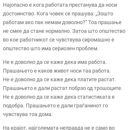
Најопасно е кога работата престанува да носи
достоинство. Кога човек се прашува: „Зошто
работам ако пак немам доволно?“ Тоа прашање
не смее да стане нормално. Затоа што општество
во кое работникот се чувствува сиромашно е
општество што има сериозен проблем.
Не е доволно да се каже дека има работа.
Прашањето е каков живот носи таа работа.
Не е доволно да се каже дека платите растат.
Прашањето е дали растат побрзо од трошоците.
Не е доволно да се каже дека статистиката е
подобра. Прашањето е дали граѓанинот го
чувствува тоа дома.
На крајот, најголемата неправда не е само во