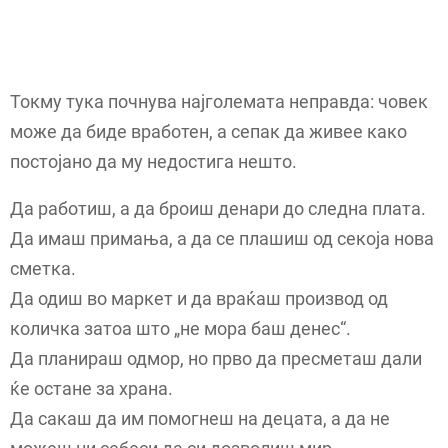
Токму тука почнува најголемата неправда: човек
може да биде вработен, а сепак да живее како
постојано да му недостига нешто.
Да работиш, а да броиш денари до следна плата.
Да имаш примања, а да се плашиш од секоја нова
сметка.
Да одиш во маркет и да враќаш производ од
количка затоа што „не мора баш денес“.
Да планираш одмор, но прво да пресметаш дали
ќе остане за храна.
Да сакаш да им помогнеш на децата, а да не