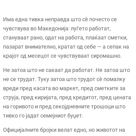
Има една тивка неправда што сè почесто се
чувствува во Македонија: луѓето работат,
стануваат рано, одат на работа, плаќаат сметки,
пазарат внимателно, кратат од себе — а сепак на
крајот од месецот се чувствуваат сиромашно.
Не затоа што не сакаат да работат. Не затоа што
не се трудат. Туку затоа што трудот сè помалку
вреди пред касата во маркет, пред сметките за
струја, пред киријата, пред кредитот, пред цената
на горивото и пред секојдневните трошоци што
тивко го јадат семејниот буџет.
Официјалните бројки велат едно, но животот на