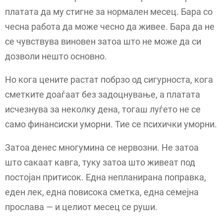
платата да му стигне за нормален месец. Бара со
чесна работа да може чесно да живее. Бара да не
се чувствува виновен затоа што не може да си
дозволи нешто основно.
Но кога цените растат побрзо од сигурноста, кога
сметките доаѓаат без задоцнување, а платата
исчезнува за неколку дена, тогаш луѓето не се
само финансиски уморни. Тие се психички уморни.
Затоа денес многумина се нервозни. Не затоа
што сакаат кавга, туку затоа што живеат под
постојан притисок. Една непланирана поправка,
еден лек, една повисока сметка, една семејна
прослава — и целиот месец се руши.