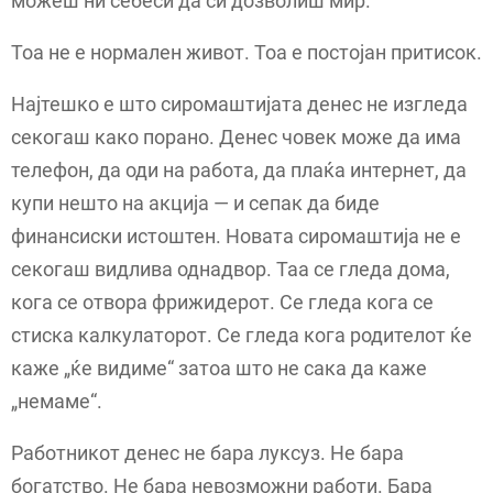
можеш ни себеси да си дозволиш мир.
Тоа не е нормален живот. Тоа е постојан притисок.
Најтешко е што сиромаштијата денес не изгледа
секогаш како порано. Денес човек може да има
телефон, да оди на работа, да плаќа интернет, да
купи нешто на акција — и сепак да биде
финансиски истоштен. Новата сиромаштија не е
секогаш видлива однадвор. Таа се гледа дома,
кога се отвора фрижидерот. Се гледа кога се
стиска калкулаторот. Се гледа кога родителот ќе
каже „ќе видиме“ затоа што не сака да каже
„немаме“.
Работникот денес не бара луксуз. Не бара
богатство. Не бара невозможни работи. Бара