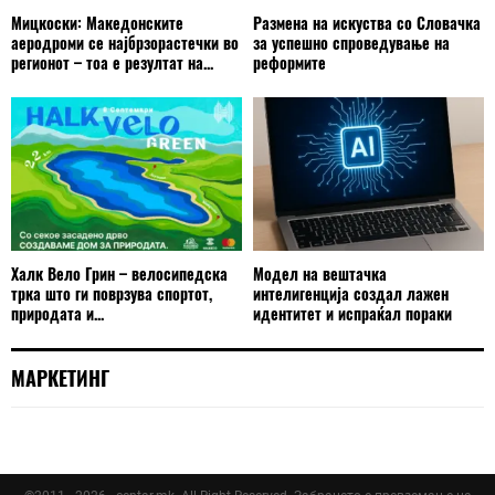
Мицкоски: Македонските
Размена на искуства со Словачка
аеродроми се најбрзорастечки во
за успешно спроведување на
регионот – тоа е резултат на...
реформите
Халк Вело Грин – велосипедска
Модел на вештачка
трка што ги поврзува спортот,
интелигенција создал лажен
природата и...
идентитет и испраќал пораки
МАРКЕТИНГ