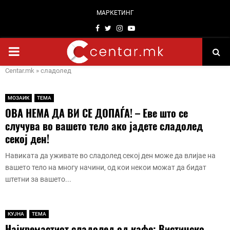
МАРКЕТИНГ
Facebook
Twitter
Instagram
Youtube
PRIMARY
Centar.mk
»
сладолед
MENU
МОЗАИК
ТЕМА
ОВА НЕМА ДА ВИ СЕ ДОПАЃА! – Еве што се
случува во вашето тело ако јадете сладолед
секој ден!
Навиката да уживате во сладолед секој ден може да влијае на
вашето тело на многу начини, од кои некои можат да бидат
штетни за вашето...
КУЈНА
ТЕМА
Најкремастиот сладолед од кафе: Вистинско