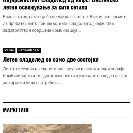
летно освежување за сите сетила
Брзо е готов, само треба време да се стегне. Вистинско време е
да пробате нешто поинакво, како сладолед од кафе. Ова
задоволство е совршена комбинација...
КУЈНА
НАПРАВИ САМ
Летен сладолед со само две состојки
Летото е сезона на едноставни закуски и освежителни овошја.
Комбинирајте ги тие две компоненти и уживајте во леден десерт
за кој ќе ви бидат потребни...
МАРКЕТИНГ