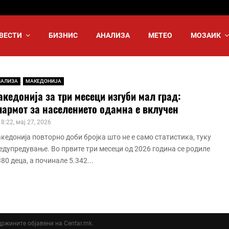
ВЕСТИ
БИЗНИС
АНАЛИЗА
МЕТЕО
МОЗАИК
НАЛИЗА
МАКЕДОНИЈА
кедонија за три месеци изгуби мал град:
лармот за населението одамна е вклучен
18:22, мај 27, 2026
кедонија повторно доби бројка што не е само статистика, туку
едупредување. Во првите три месеци од 2026 година се родиле
380 деца, а починале 5.342...
ддржините објавени на Centar.mk.