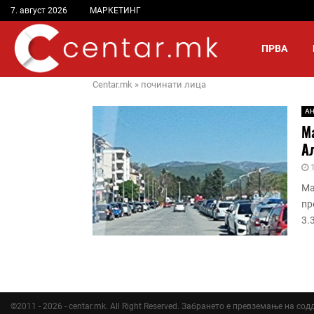
7. август 2026
МАРКЕТИНГ
ПРВА
Centar.mk
»
починати лица
А
Ма
А
Ма
пр
3.
©2011 - 2026 - centar.mk. All Right Reserved. Забрането е превземање на со