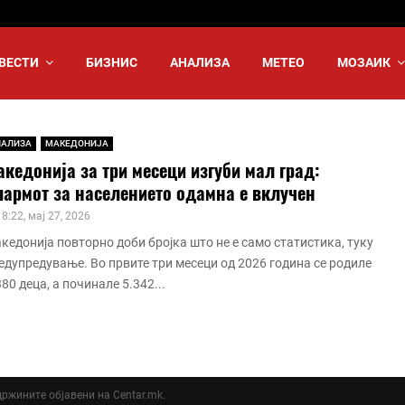
ВЕСТИ
БИЗНИС
АНАЛИЗА
МЕТЕО
МОЗАИК
НАЛИЗА
МАКЕДОНИЈА
кедонија за три месеци изгуби мал град:
лармот за населението одамна е вклучен
18:22, мај 27, 2026
кедонија повторно доби бројка што не е само статистика, туку
едупредување. Во првите три месеци од 2026 година се родиле
380 деца, а починале 5.342...
ддржините објавени на Centar.mk.