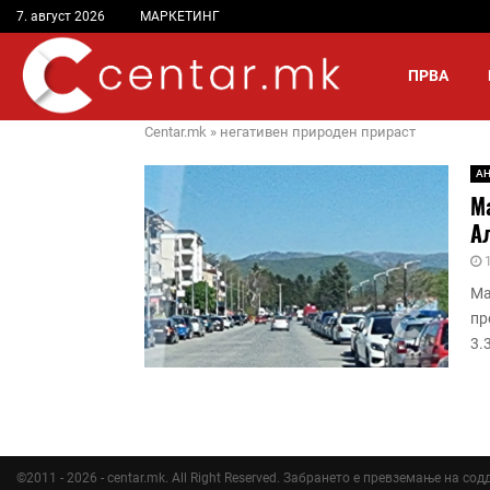
7. август 2026
МАРКЕТИНГ
ПРВА
Centar.mk
»
негативен природен прираст
А
Ма
А
Ма
пр
3.
©2011 - 2026 - centar.mk. All Right Reserved. Забрането е превземање на со