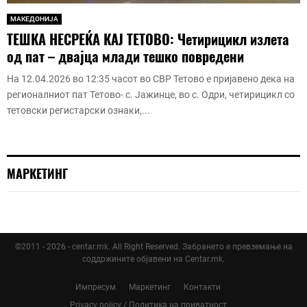
МАКЕДОНИЈА
ТЕШКА НЕСРЕЌА КАЈ ТЕТОВО: Четирицикл излета
од пат – двајца млади тешко повредени
На 12.04.2026 во 12:35 часот во СВР Тетово е пријавено дека на
регионалниот пат Тетово- с. Јажинце, во с. Одри, четирицикл со
тетовски регистарски ознаки,...
МАРКЕТИНГ
©2011 - 2026 - centar.mk. All Right Reserved. Забрането е превземање на
соддржините објавени на Centar.mk.
Импресум
Маркетинг
Контакти
Privacy policy / Политика на приватност