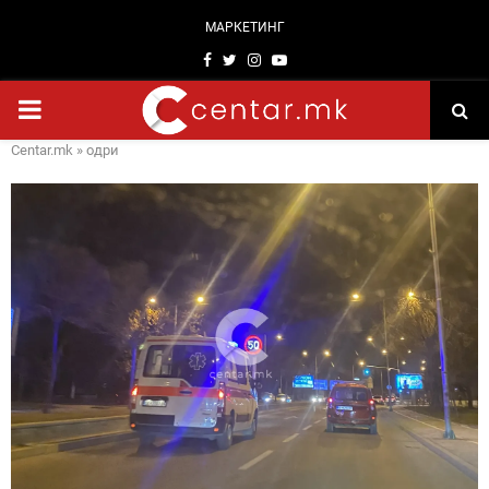
МАРКЕТИНГ
Facebook
Twitter
Instagram
Youtube
PRIMARY
Centar.mk
»
одри
MENU