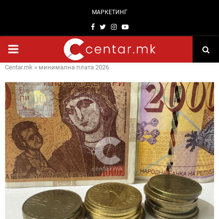
МАРКЕТИНГ
Facebook
Twitter
Instagram
Youtube
PRIMARY
Centar.mk
»
минимална плата 2026
MENU