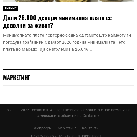
БИЗНИС
Дали 26.000 денари минимална плата се
доволни за живот?
Минималната плата повторно е една од темите што најмногу ги
погодува граѓаните. Од март 2026 година минималната нето
плата во Македонија се зголеми на 26.046...
МАРКЕТИНГ
©2011 - 2026 - centar.mk. All Right Reserved. Забрането е превземање на
соддржините објавени на Centar.mk.
Импресум
Маркетинг
Контакти
Privacy policy / Политика на приватност