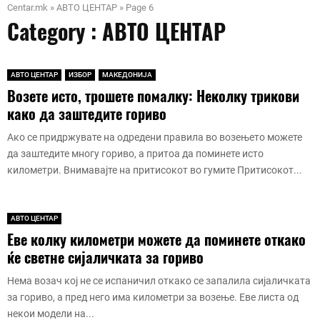
о
к
с
е
Centar.mk
»
АВТО ЦЕНТАР
»
Page 6
а
г
о
Category : АВТО ЦЕНТАР
з
о
о
к
џ
н
р
н
л
в
а
е
е
и
а
к
е
к
з
е
т
ч
у
т
о
о
в
е
АВТО ЦЕНТАР
ИЗБОР
МАКЕДОНИЈА
и
п
и
т
т
р
:
Возете исто, трошете помалку: Неколку трикови
а
р
к
р
н
и
е
како да заштедите гориво
к
а
а
е
а
н
в
о
ш
к
б
и
т
е
Ако се придржувате на одредени правила во возењето можете
в
а
о
а
н
е
ш
да заштедите многу гориво, а притоа да поминете исто
и
њ
д
д
т
г
т
километри. Внимавајте на притисокот во гумите Притисокот...
д
а
а
а
и
р
о
и
к
з
р
м
а
м
т
о
а
е
н
т
о
е
и
ш
а
а
и
АВТО ЦЕНТАР
р
п
т
т
г
с
в
Еве колку километри можете да поминете откако
а
л
р
е
и
р
н
д
ќе светне сијаличката за гориво
а
е
д
р
е
и
а
с
б
и
а
д
о
н
Нема возач кој не се испаничил откако се запалила сијаличката
т
а
т
т
б
т
а
за гориво, а пред него има километри за возење. Еве листа од
и
д
е
е
а
п
п
некои модели на...