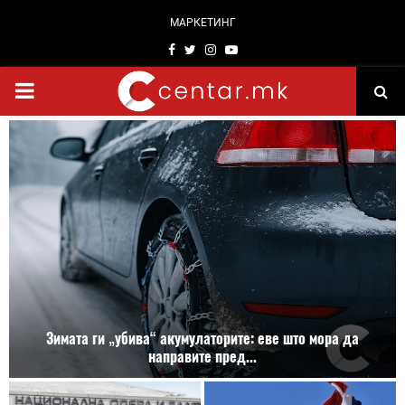
МАРКЕТИНГ
Facebook
Twitter
Instagram
Youtube
PRIMARY
MENU
Зимата ги „убива“ акумулаторите: еве што мора да
направите пред...
З