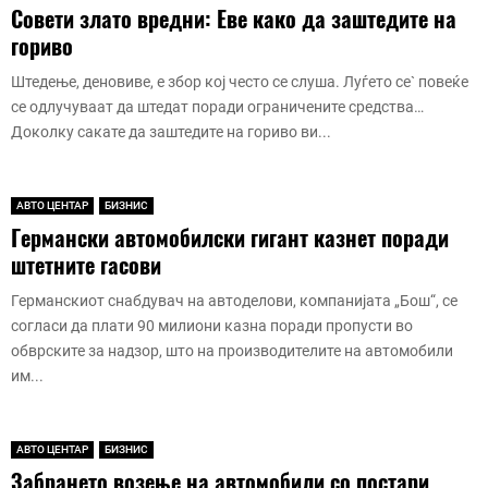
Совети злато вредни: Еве како да заштедите на
и
е
и
гориво
о
н
ж
т
а
о
Штедење, деновиве, е збор кој често се слуша. Луѓето се` повеќе
а
н
л
се одлучуваат да штедат поради ограничените средства…
в
о
т
т
Доколку сакате да заштедите на гориво ви...
в
о
о
и
с
м
л
в
о
и
е
АВТО ЦЕНТАР
БИЗНИС
б
п
т
Германски автомобилски гигант казнет поради
и
о
л
штетните гасови
л
л
о
?
о
?
Германскиот снабдувач на автоделови, компанијата „Бош“, се
(
в
согласи да плати 90 милиони казна поради пропусти во
В
е
обврските за надзор, што на производителите на автомобили
И
н
им...
Д
а
Е
в
О
т
)
АВТО ЦЕНТАР
БИЗНИС
о
Забрането возење на автомобили со постари
м