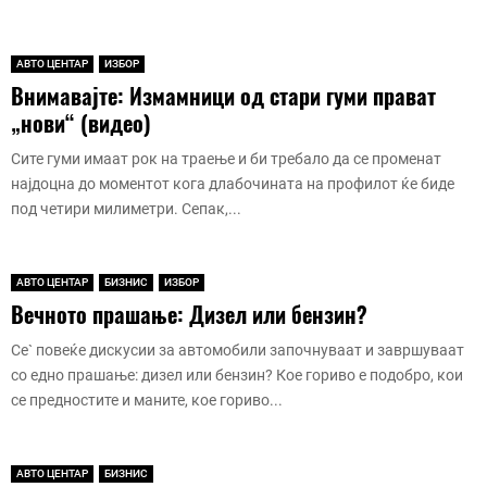
ч
а
г
к
с
а
р
н
г
о
о
о
т
а
о
и
р
г
в
н
в
АВТО ЦЕНТАР
ИЗБОР
ш
п
и
а
о
а
и
Внимавајте: Измамници од стари гуми прават
и
о
в
с
з
н
т
„нови“ (видео)
ш
с
о
е
б
а
е
е
т
–
м
у
ш
п
Сите гуми имаат рок на траење и би требало да се променат
н
а
е
а
д
а
р
најдоцна до моментот кога длабочината на профилот ќе биде
а
в
в
ф
л
т
е
т
и
под четири милиметри. Сепак,...
е
о
и
а
д
р
т
к
р
в
з
с
к
е
о
о
и
е
т
а
п
и
т
о
м
у
АВТО ЦЕНТАР
БИЗНИС
ИЗБОР
л
р
с
ќ
т
ј
д
Вечното прашање: Дизел или бензин?
о
и
е
е
D
а
о
т
к
с
e
.
Се` повеќе дискусии за автомобили започнуваат и завршуваат
т
о
у
е
f
!
со едно прашање: дизел или бензин? Кое гориво е подобро, кои
н
п
п
e
се предностите и маните, кое гориво...
а
у
о
n
в
в
ј
d
а
а
а
e
АВТО ЦЕНТАР
БИЗНИС
ш
њ
в
r