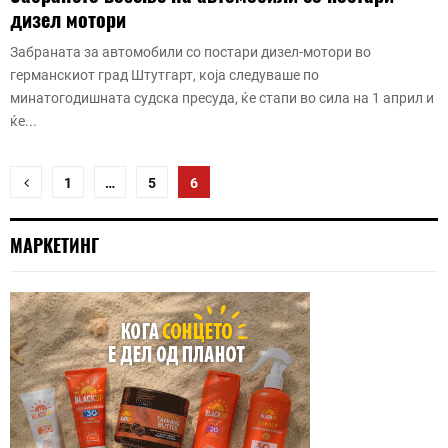
о
дизел мотори
б
и
Забраната за автомобили со постари дизел-мотори во
л
германскиот град Штутгарт, која следуваше по
минатогодишната судска пресуда, ќе стапи во сила на 1 април и
ќе...
Posts
1
…
5
6
pagination
МАРКЕТИНГ