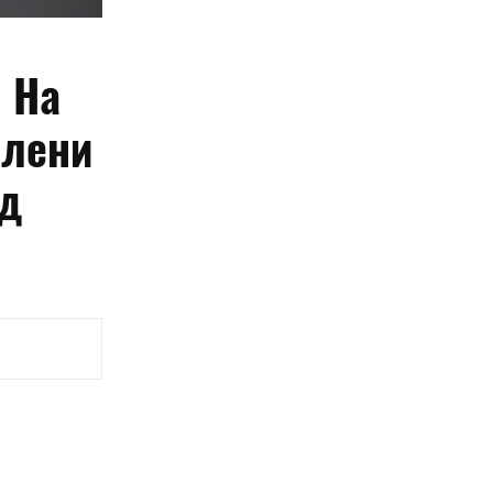
 На
олени
од