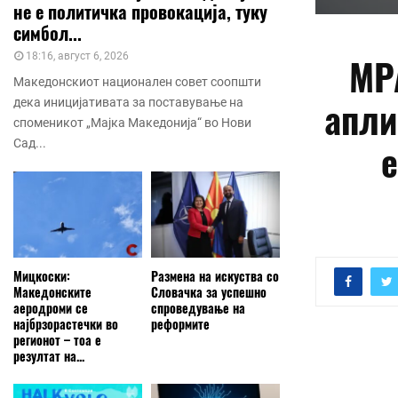
не е политичка провокација, туку
симбол...
МР
18:16, август 6, 2026
Македонскиот национален совет соопшти
апли
дека иницијативата за поставување на
споменикот „Мајка Македонија“ во Нови
е
Сад...
Мицкоски:
Размена на искуства со
Македонските
Словачка за успешно
аеродроми се
спроведување на
најбрзорастечки во
реформите
регионот – тоа е
резултат на...