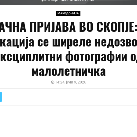
МАКЕДОНИЈА
АЧНА ПРИЈАВА ВО СКОПЈЕ:
кација се ширеле недозв
ксциплитни фотографии 
малолетничка
14:24, јуни 9, 2026