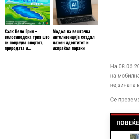
Халк Вело Грин –
Модел на вештачка
велосипедска трка што
интелигенција создал
ги поврзува спортот,
лажен идентитет и
природата и...
испраќал пораки
На 08.06.2
на мобилн
нејзината 
Се презема
ПОВЕЌЕ