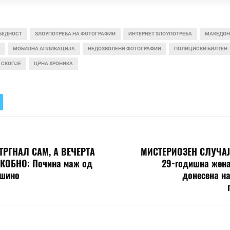
БЕДНОСТ
ЗЛОУПОТРЕБА НА ФОТОГРАФИИ
ИНТЕРНЕТ ЗЛОУПОТРЕБА
МАКЕДОН
МОБИЛНА АПЛИКАЦИЈА
НЕДОЗВОЛЕНИ ФОТОГРАФИИ
ПОЛИЦИСКИ БИЛТЕН
СКОПЈЕ
ЦРНА ХРОНИКА
ТРГНАЛ САМ, А ВЕЧЕРТА
МИСТЕРИОЗЕН СЛУЧАЈ
КОБНО: Почина маж од
29-годишна жена
ушино
донесена на