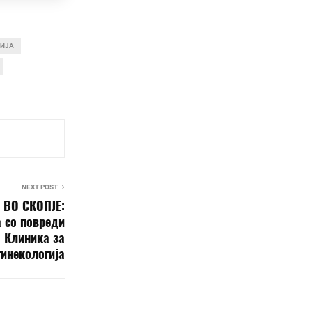
ИЈА
NEXT POST
 ВО СКОПЈЕ:
 со повреди
 Клиника за
гинекологија