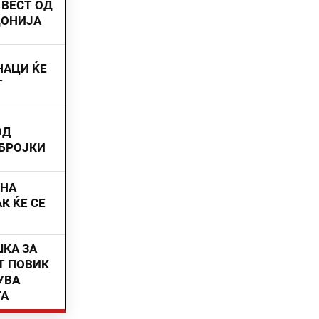
 ВЕСТ ОД
ДОНИЈА
НАЦИ ЌЕ
Т
ОД
 БРОЈКИ
ИНА
К ЌЕ СЕ
ШКА ЗА
Т ПОВИК
УВА
ТА