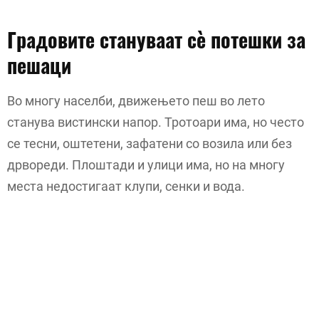
Градовите стануваат сè потешки за
пешаци
Во многу населби, движењето пеш во лето
станува вистински напор. Тротоари има, но често
се тесни, оштетени, зафатени со возила или без
дрвореди. Плоштади и улици има, но на многу
места недостигаат клупи, сенки и вода.