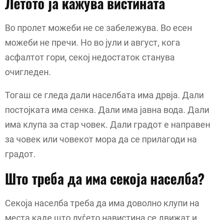
Летото ја кажува вистината
Во пролет можеби не се забележува. Во есен
можеби не пречи. Но во јули и август, кога
асфалтот гори, секој недостаток станува
очигледен.
Тогаш се гледа дали населбата има дрвја. Дали
постојката има сенка. Дали има јавна вода. Дали
има клупа за стар човек. Дали градот е направен
за човек или човекот мора да се прилагоди на
градот.
Што треба да има секоја населба?
Секоја населба треба да има доволно клупи на
места каде што луѓето навистина се движат и