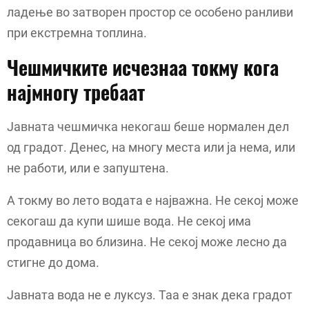
ладење во затворен простор се особено ранливи
при екстремна топлина.
Чешмичките исчезнаа токму кога
најмногу требаат
Јавната чешмичка некогаш беше нормален дел
од градот. Денес, на многу места или ја нема, или
не работи, или е запуштена.
А токму во лето водата е најважна. Не секој може
секогаш да купи шише вода. Не секој има
продавница во близина. Не секој може лесно да
стигне до дома.
Јавната вода не е луксуз. Таа е знак дека градот