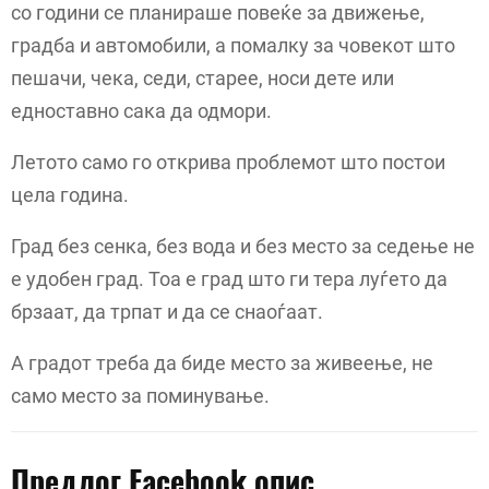
со години се планираше повеќе за движење,
градба и автомобили, а помалку за човекот што
пешачи, чека, седи, старее, носи дете или
едноставно сака да одмори.
Летото само го открива проблемот што постои
цела година.
Град без сенка, без вода и без место за седење не
е удобен град. Тоа е град што ги тера луѓето да
брзаат, да трпат и да се снаоѓаат.
А градот треба да биде место за живеење, не
само место за поминување.
Предлог Facebook опис