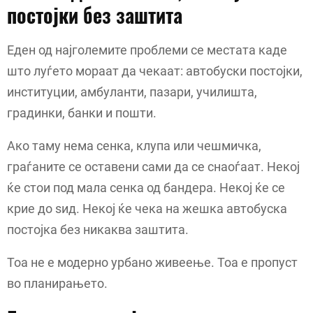
постојки без заштита
Еден од најголемите проблеми се местата каде
што луѓето мораат да чекаат: автобуски постојки,
институции, амбуланти, пазари, училишта,
градинки, банки и пошти.
Ако таму нема сенка, клупа или чешмичка,
граѓаните се оставени сами да се снаоѓаат. Некој
ќе стои под мала сенка од бандера. Некој ќе се
крие до ѕид. Некој ќе чека на жешка автобуска
постојка без никаква заштита.
Тоа не е модерно урбано живеење. Тоа е пропуст
во планирањето.