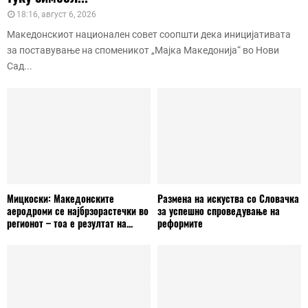
18:16, август 6, 2026
Македонскиот национален совет соопшти дека иницијативата
за поставување на споменикот „Мајка Македонија“ во Нови
Сад...
Мицкоски: Македонските
Размена на искуства со Словачка
аеродроми се најбрзорастечки во
за успешно спроведување на
регионот – тоа е резултат на...
реформите