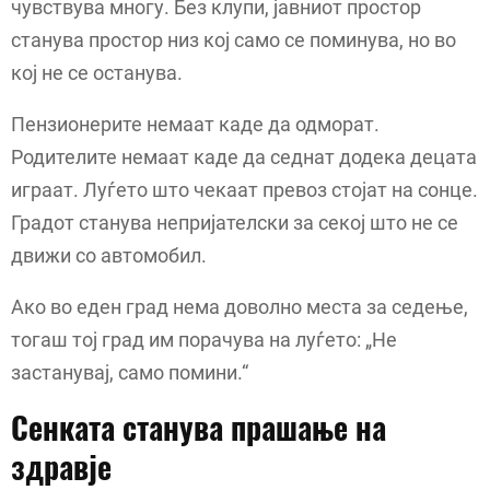
чувствува многу. Без клупи, јавниот простор
станува простор низ кој само се поминува, но во
кој не се останува.
Пензионерите немаат каде да одморат.
Родителите немаат каде да седнат додека децата
играат. Луѓето што чекаат превоз стојат на сонце.
Градот станува непријателски за секој што не се
движи со автомобил.
Ако во еден град нема доволно места за седење,
тогаш тој град им порачува на луѓето: „Не
застанувај, само помини.“
Сенката станува прашање на
здравје