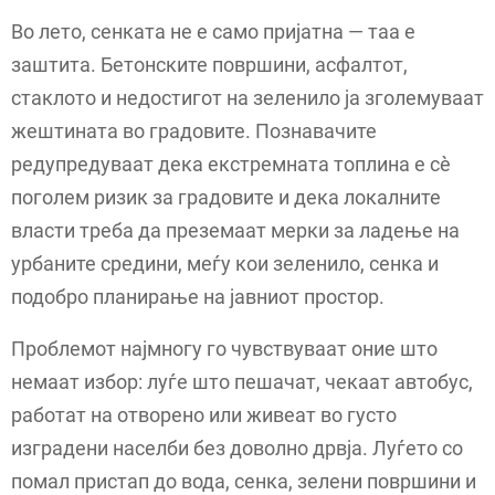
Во лето, сенката не е само пријатна — таа е
заштита. Бетонските површини, асфалтот,
стаклото и недостигот на зеленило ја зголемуваат
жештината во градовите. Познавачите
редупредуваат дека екстремната топлина е сè
поголем ризик за градовите и дека локалните
власти треба да преземаат мерки за ладење на
урбаните средини, меѓу кои зеленило, сенка и
подобро планирање на јавниот простор.
Проблемот најмногу го чувствуваат оние што
немаат избор: луѓе што пешачат, чекаат автобус,
работат на отворено или живеат во густо
изградени населби без доволно дрвја. Луѓето со
помал пристап до вода, сенка, зелени површини и