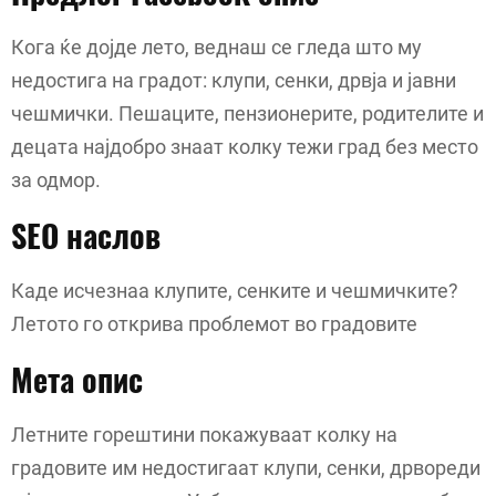
Кога ќе дојде лето, веднаш се гледа што му
недостига на градот: клупи, сенки, дрвја и јавни
чешмички. Пешаците, пензионерите, родителите и
децата најдобро знаат колку тежи град без место
за одмор.
SEO наслов
Каде исчезнаа клупите, сенките и чешмичките?
Летото го открива проблемот во градовите
Мета опис
Летните горештини покажуваат колку на
градовите им недостигаат клупи, сенки, дрвореди