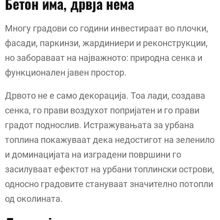
Бетон има, дрвја нема
Многу градови со години инвестираат во плочки,
фасади, паркинзи, жардиниери и реконструкции,
но забораваат на најважното: природна сенка и
функционален јавен простор.
Дрвото не е само декорација. Тоа лади, создава
сенка, го прави воздухот попријатен и го прави
градот поднослив. Истражувањата за урбана
топлина покажуваат дека недостигот на зеленило
и доминацијата на изградени површини го
засилуваат ефектот на урбани топлински острови,
односно градовите стануваат значително потопли
од околината.