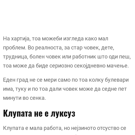
На хартија, тоа можеби изгледа како мал
проблем. Во реалноста, за стар човек, дете,
трудница, болен човек или работник што оди пеш,
тоа може да биде сериозно секојдневно мачење.
Еден град не се мери само по тоа колку булевари
има, туку и по тоа дали човек може да седне пет
минути во сенка.
Клупата не е луксуз
Клупата е мала работа, но нејзиното отсуство се