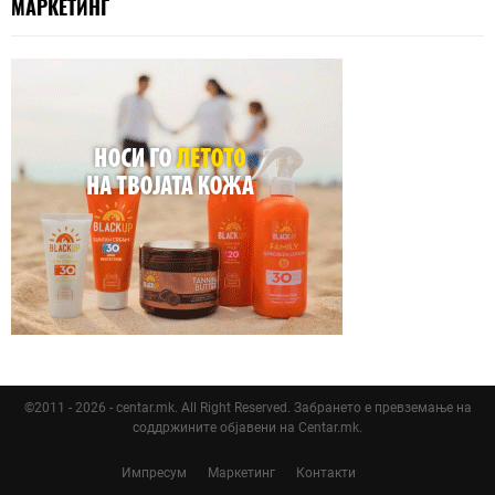
МАРКЕТИНГ
©2011 - 2026 - centar.mk. All Right Reserved. Забрането е превземање на
соддржините објавени на Centar.mk.
Импресум
Маркетинг
Контакти