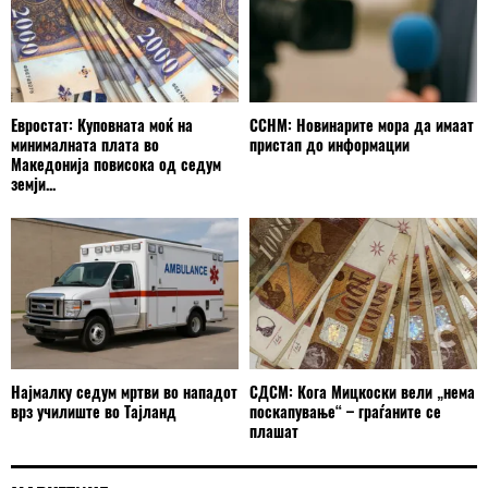
Евростат: Куповната моќ на
ССНМ: Новинарите мора да имаат
минималната плата во
пристап до информации
Македонија повисока од седум
земји...
Најмалку седум мртви во нападот
СДСМ: Кога Мицкоски вели „нема
врз училиште во Тајланд
поскапување“ – граѓаните се
плашат