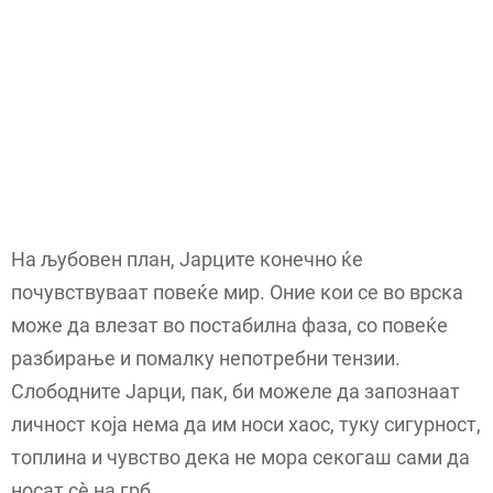
На љубовен план, Јарците конечно ќе
почувствуваат повеќе мир. Оние кои се во врска
може да влезат во постабилна фаза, со повеќе
разбирање и помалку непотребни тензии.
Слободните Јарци, пак, би можеле да запознаат
личност која нема да им носи хаос, туку сигурност,
топлина и чувство дека не мора секогаш сами да
носат сè на грб.