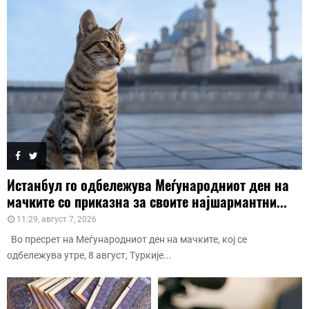
Истанбул го одбележува Меѓународниот ден на
мачките со приказна за своите најшармантни...
11:29, август 7, 2026
Во пресрет на Меѓународниот ден на мачките, кој се
одбележува утре, 8 август, Туркије...