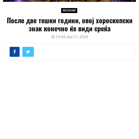
МОЗАИК
После две тешки години, овој хороскопски
знак конечно ќе види среќа
10:44, мај 21, 2026