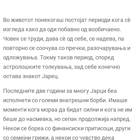
Во животот понекогаш постојат периоди кога сè
изгледа како да оди побавно од вообичаено.
Човек се труди, дава сè од себе, се надева, па
повторно се соочува со пречки, разочарувања и
одложувања. Токму таков период, според
астролошките толкувања, зад себе конечно
остава знакот Јарец.
Последните две години за многу Јарци беа
исполнети со големи внатрешни борби. Имаше
моменти кога мораа да бидат силни и кога не им
беше до насмевка, но сепак продолжија напред.
Некои се бореа со финансиски притисоци, други
со семејни грижи, а некои со чувство дека