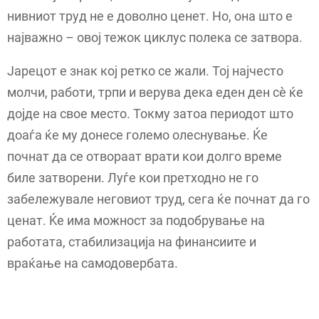
нивниот труд не е доволно ценет. Но, она што е
најважно – овој тежок циклус полека се затвора.
Јарецот е знак кој ретко се жали. Тој најчесто
молчи, работи, трпи и верува дека еден ден сè ќе
дојде на свое место. Токму затоа периодот што
доаѓа ќе му донесе големо олеснување. Ќе
почнат да се отвораат врати кои долго време
биле затворени. Луѓе кои претходно не го
забележувале неговиот труд, сега ќе почнат да го
ценат. Ќе има можност за подобрување на
работата, стабилизација на финансиите и
враќање на самодовербата.