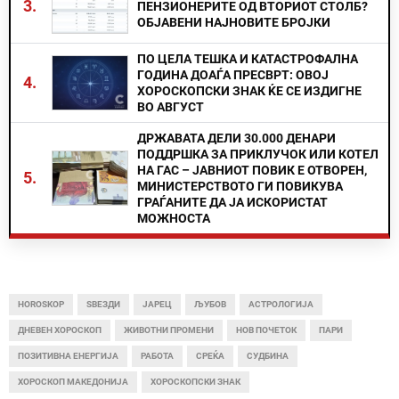
3.
ПЕНЗИОНЕРИТЕ ОД ВТОРИОТ СТОЛБ?
ОБЈАВЕНИ НАЈНОВИТЕ БРОЈКИ
ПО ЦЕЛА ТЕШКА И КАТАСТРОФАЛНА
ГОДИНА ДОАЃА ПРЕСВРТ: ОВОЈ
4.
ХОРОСКОПСКИ ЗНАК ЌЕ СЕ ИЗДИГНЕ
ВО АВГУСТ
ДРЖАВАТА ДЕЛИ 30.000 ДЕНАРИ
ПОДДРШКА ЗА ПРИКЛУЧОК ИЛИ КОТЕЛ
НА ГАС – ЈАВНИОТ ПОВИК Е ОТВОРЕН,
5.
МИНИСТЕРСТВОТО ГИ ПОВИКУВА
ГРАЃАНИТЕ ДА ЈА ИСКОРИСТАТ
МОЖНОСТА
HOROSKOP
ЅВЕЗДИ
ЈАРЕЦ
ЉУБОВ
АСТРОЛОГИЈА
ДНЕВЕН ХОРОСКОП
ЖИВОТНИ ПРОМЕНИ
НОВ ПОЧЕТОК
ПАРИ
ПОЗИТИВНА ЕНЕРГИЈА
РАБОТА
СРЕЌА
СУДБИНА
ХОРОСКОП МАКЕДОНИЈА
ХОРОСКОПСКИ ЗНАК