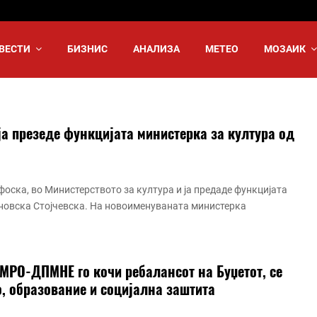
ВЕСТИ
БИЗНИС
АНАЛИЗА
МЕТЕО
МОЗАИК
ја презеде функцијата министерка за култура од
оска, во Министерството за култура и ја предаде функцијата
новска Стојчевска. На новоименуваната министерка
МРО-ДПМНЕ го кочи ребалансот на Буџетот, се
о, образование и социјална заштита