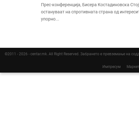
Прес-конференција, Бисера Костадиновска Ст
остануваат на спротивната страна од интерес
упорно...
©2011 - 2026 - centar.mk. All Right Reserved. Забрането е превземање на со
Импресум
Марке