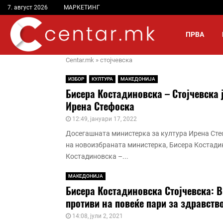
7. август 2026
МАРКЕТИНГ
ПРВА
Centar.mk
»
стојчевска
ИЗБОР
КУЛТУРА
МАКЕДОНИЈА
Бисера Костадиновска – Стојчевска 
Ирена Стефоска
12:49, јануари 17, 2022
Досегашната министерка за култура Ирена Стеф
на новоизбраната министерка, Бисера Костади
Костадиновска –...
МАКЕДОНИЈА
Бисера Костадиновска Стојчевска: В
противи на повеќе пари за здравств
14:08, јули 2, 2021