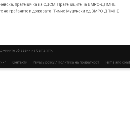
ојчевска, пратеничка на СДСМ: Пратениците на ВМРО-ДПМНЕ
ите на граѓаните и државата. Тимчо Муцунски од ВМРО-ДПМНЕ
ддржините објавени на Centar.mk.
тинг
Контакти
Privacy policy / Политика на приватност
Terms and cond