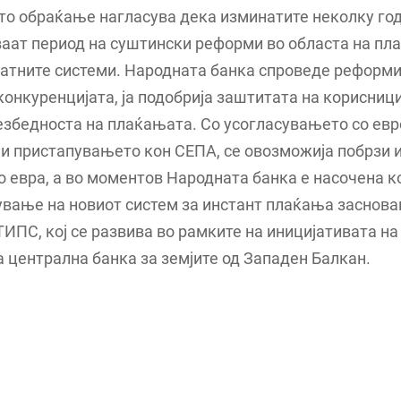
ето обраќање нагласува дека изминатите неколку го
аат период на суштински реформи во областа на пл
латните системи. Народната банка спроведе реформи
конкуренцијата, ја подобрија заштитата на корисници
езбедноста на плаќањата. Со усогласувањето со ев
и пристапувањето кон СЕПА, се овозможија побрзи 
 евра, а во моментов Народната банка е насочена к
вање на новиот систем за инстант плаќања заснова
ТИПС, кој се развива во рамките на иницијативата на
 централна банка за земјите од Западен Балкан.