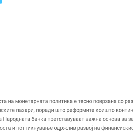
та на монетарната политика е тесно поврзана со ра
ските пазари, поради што реформите коишто контин
а Народната банка претставуваат важна основа за 
оста и поттикнување одржлив развој на финансискио