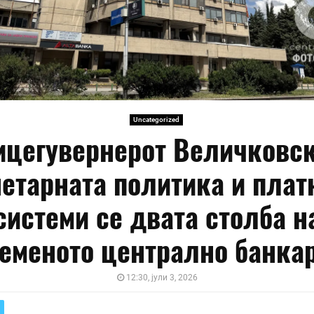
Uncategorized
ицегувернерот Величковск
етарната политика и плат
системи се двата столба н
еменото централно банка
12:30, јули 3, 2026