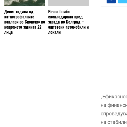
Десет години од
Рачна бомба
катастрофалните
експлодирала пред
поплави во Скопско: во
зграда во Белград –
невремето загинаа 22
оштетени автомобили и
лица
локали
„Ефикаснос
на финанси
спроведув
на стабилн