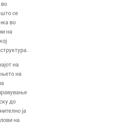
 во
ешто се
нка во
ми на
кој
структура.
ајот на
ањето на
на
управување
ску до
нително ја
слови на