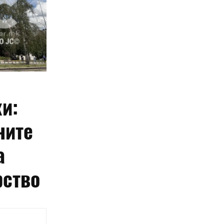
и:
ните
а
рство