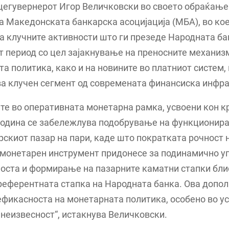
цегувернерот Игор Величковски во своето обраќање
а Македонската банкарска асоцијација (МБА), во ко
а клучните активности што ги презеде Народната ба
 период со цел зајакнување на преносните механиз
а политика, како и на новините во платниот систем, 
а клучен сегмент од современата финансиска инфра
те во оперативната монетарна рамка, усвоени кон кр
година се забележлува подобрување на функционир
скиот пазар на пари, каде што пократката рочност 
 монетарен инструмент придонесе за подинамично 
оста и формирање на пазарните каматни стапки бли
референтната стапка на Народната банка. Ова допол
ефикасноста на монетарната политика, особено во у
неизвесност“, истакнува Величковски.