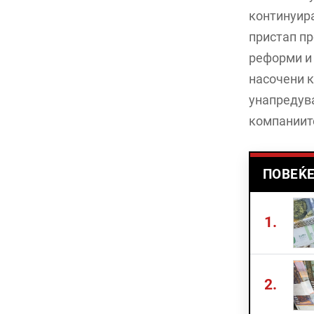
континуира
пристап пр
реформи и 
насочени к
унапредува
компаниит
ПОВЕЌЕ
1.
2.