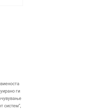
звиеноста
уирано ги
зачувување
т систем“,