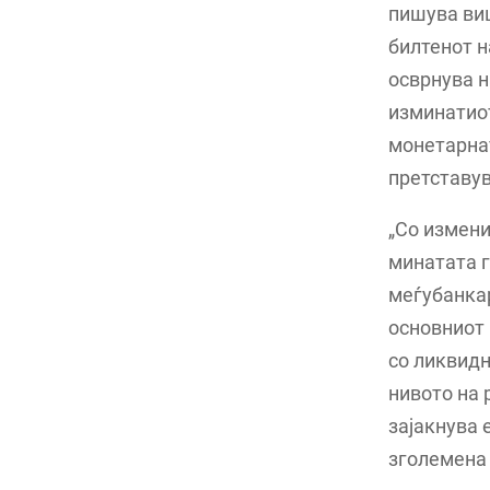
пишува ви
билтенот н
осврнува н
изминатиот
монетарнат
претставув
„Со измени
минатата 
меѓубанкар
основниот
со ликвидн
нивото на 
зајакнува 
зголемена 