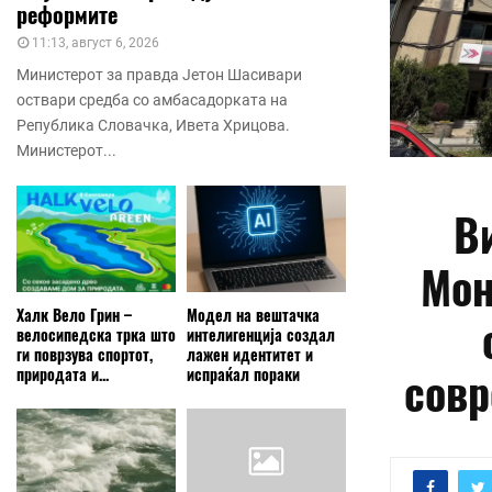
реформите
11:13, август 6, 2026
Министерот за правда Јетон Шасивари
оствари средба со амбасадорката на
Република Словачка, Ивета Хрицова.
Министерот...
В
Мон
Халк Вело Грин –
Модел на вештачка
велосипедска трка што
интелигенција создал
ги поврзува спортот,
лажен идентитет и
совр
природата и...
испраќал пораки