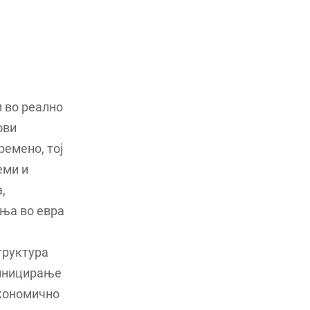
 во реално
ови
ремено, тој
еми и
,
ња во евра
труктура
 иницирање
економично