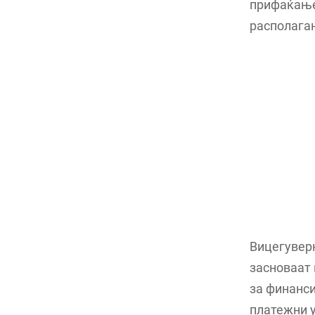
прифаќање
располагањ
Вицегуверн
засноваат 
за финанси
платежни у