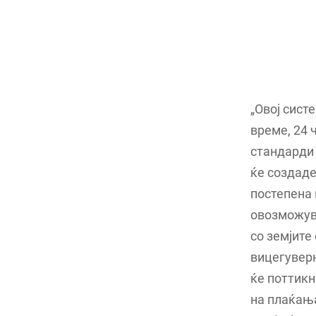
„Овој сист
време, 24 
стандарди 
ќе создаде
постепена 
овозможув
со земјите
вицегуверн
ќе поттикн
на плаќањ