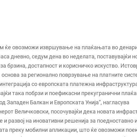
ем ќе овозможи извршување на плаќањата во денари
часа дневно, седум дена во неделата, поставувајќи н
за брзина, достапност и корисничко искуство. Истов
 основа за регионално поврзување на платните сист
интеграција со европската платежна инфраструктура
ајќи така побрзи и поефикасни прекугранични плаќа
 од Западен Балкан и Европската Унија“, нагласува
ерот Величковски, посочувајќи дека новата инфрас
е и развој на иновативни решенија за поедноставно
ата преку мобилни апликации, што ќе овозможи по