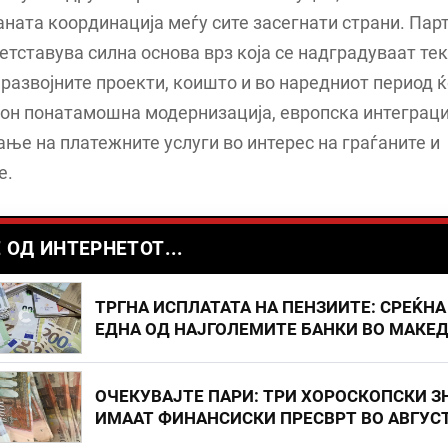
ната координација меѓу сите засегнати страни. Пар
етставува силна основа врз која се надградуваат те
развојните проекти, коишто и во наредниот период ќ
он понатамошна модернизација, европска интеграци
ње на платежните услуги во интерес на граѓаните и
е.
 ОД ИНТЕРНЕТОТ...
ТРГНА ИСПЛАТАТА НА ПЕНЗИИТЕ: СРЕЌНА
ЕДНА ОД НАЈГОЛЕМИТЕ БАНКИ ВО МАКЕ
ОЧЕКУВАЈТЕ ПАРИ: ТРИ ХОРОСКОПСКИ З
ИМААТ ФИНАНСИСКИ ПРЕСВРТ ВО АВГУС