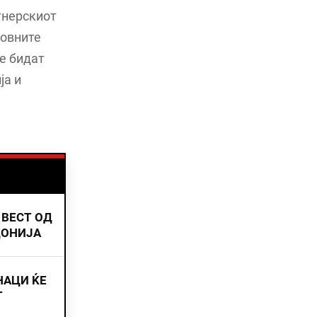
тнерскиот
ковните
е бидат
ја и
 ВЕСТ ОД
ДОНИЈА
НАЦИ ЌЕ
Т