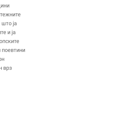
дини
атежните
 што ја
те и ја
ропските
и поевтини
он
н врз