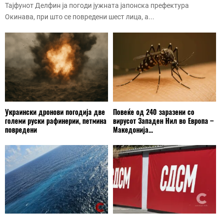
Тајфунот Делфин ја погоди јужната јапонска префектура
Окинава, при што се повредени шест лица, а...
Украински дронови погодија две
Повеќе од 240 заразени со
големи руски рафинерии, петмина
вирусот Западен Нил во Европа –
повредени
Македонија...