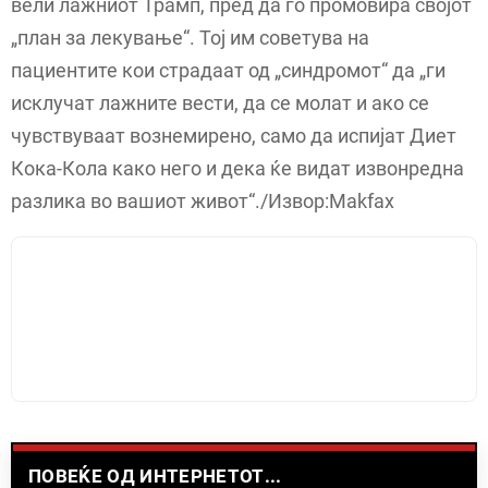
вели лажниот Трамп, пред да го промовира својот
„план за лекување“. Тој им советува на
пациентите кои страдаат од „синдромот“ да „ги
исклучат лажните вести, да се молат и ако се
чувствуваат вознемирено, само да испијат Диет
Кока-Кола како него и дека ќе видат извонредна
разлика во вашиот живот“./Извор:Makfax
ПОВЕЌЕ ОД ИНТЕРНЕТОТ...