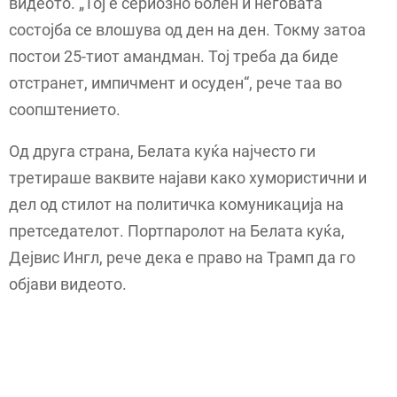
видеото. „Тој е сериозно болен и неговата
состојба се влошува од ден на ден. Токму затоа
постои 25-тиот амандман. Тој треба да биде
отстранет, импичмент и осуден“, рече таа во
соопштението.
Од друга страна, Белата куќа најчесто ги
третираше ваквите најави како хумористични и
дел од стилот на политичка комуникација на
претседателот. Портпаролот на Белата куќа,
Дејвис Ингл, рече дека е право на Трамп да го
објави видеото.