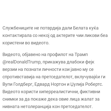
Службениците не потврдија дали Белата куќа
контактирала со некој од актерите чии ликови беа
користени во видеото.
Видеото, објавено на профилот на Трамп
@realDonaldTrump, прикажува длабоки фејк
верзии на познати личности кои јавно му се
спротивставија на претседателот, вклучувајќи ги
Вупи Голдберг, Едвард Нортон и Џулија Робертс.
Видеото користи хиперреалистични, фиктивни
снимки за да покаже дека овие лица жалат за
нивната нетолеранција кон претседателот.