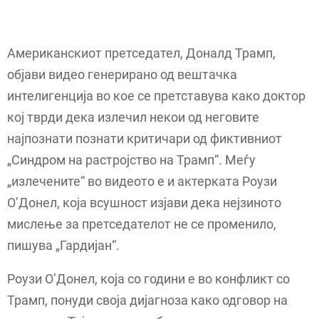
Американскиот претседател, Доналд Трамп,
објави видео генерирано од вештачка
интелигенција во кое се претставува како доктор
кој тврди дека излечил некои од неговите
најпознати познати критичари од фиктивниот
„Синдром на растројство на Трамп“. Меѓу
„излечените“ во видеото е и актерката Роузи
О’Донел, која всушност изјави дека нејзиното
мислење за претседателот не се променило,
пишува „Гардијан“.
Роузи О’Донел, која со години е во конфликт со
Трамп, понуди своја дијагноза како одговор на