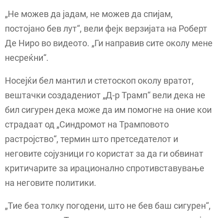
„Не можев да јадам, не можев да спијам,
постојано бев лут“, вели фејк верзијата на Роберт
Де Ниро во видеото. „Ги направив сите околу мене
несреќни“.
Носејќи бел мантил и стетоскоп околу вратот,
вештачки создадениот „Д-р Трамп“ вели дека не
бил сигурен дека може да им помогне на оние кои
страдаат од „Синдромот на Трамповото
растројство“, термин што претседателот и
неговите сојузници го користат за да ги обвинат
критичарите за ирационално спротивставување
на неговите политики.
„Тие беа толку погодени, што не бев баш сигурен“,