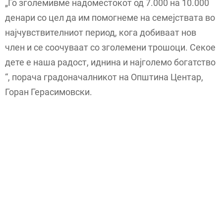
„Го зголемивме надоместокот од 7.000 на 10.000
денари со цел да им помогнеме на семејствата во
најчувствителниот период, кога добиваат нов
член и се соочуваат со зголемени трошоци. Секое
дете е наша радост, иднина и најголемо богатство
“, порача градоначалникот на Општина Центар,
Горан Герасимовски.