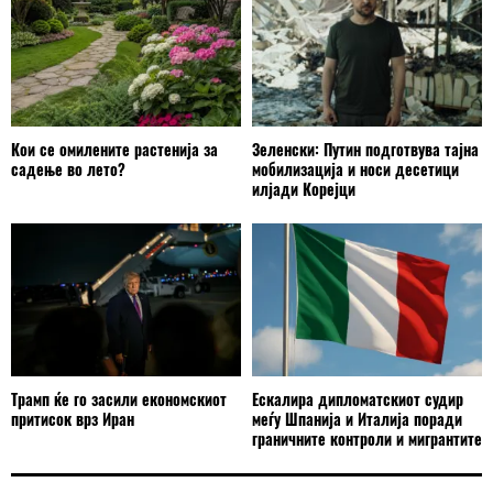
Кои се омилените растенија за
Зеленски: Путин подготвува тајна
садење во лето?
мобилизација и носи десетици
илјади Корејци
Трамп ќе го засили економскиот
Ескалира дипломатскиот судир
притисок врз Иран
меѓу Шпанија и Италија поради
граничните контроли и мигрантите