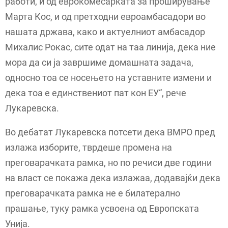
работи, и од еврокомесарката за проширување
Марта Кос, и од претходни евроамбасадори во
нашата држава, како и актуелниот амбасадор
Михалис Рокас, сите одат на таа линија, дека ние
мора да си ја завршиме домашната задача,
односно тоа се носењето на уставните измени и
дека тоа е единствениот пат кон ЕУ“, рече
Лукаревска.
Во дебатат Лукаревска потсети дека ВМРО пред
излажа изборите, тврдеше промена на
преговарачката рамка, но по речиси две години
на власт се покажа дека излажаа, додавајќи дека
преговарачката рамка не е билатерално
прашање, туку рамка усвоена од Европската
Унија.