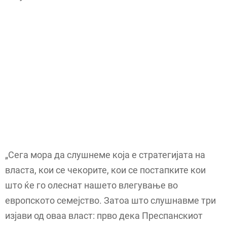
„Сега мора да слушнеме која е стратегијата на
власта, кои се чекорите, кои се постапките кои
што ќе го олеснат нашето влегување во
европското семејство. Затоа што слушнавме три
изјави од оваа власт: прво дека Преспанскиот