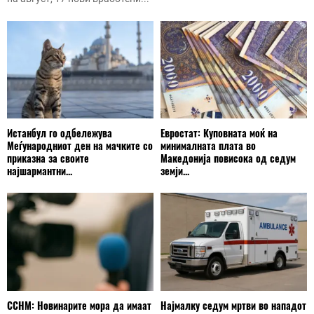
Истанбул го одбележува
Евростат: Куповната моќ на
Меѓународниот ден на мачките со
минималната плата во
приказна за своите
Македонија повисока од седум
најшармантни...
земји...
ССНМ: Новинарите мора да имаат
Најмалку седум мртви во нападот