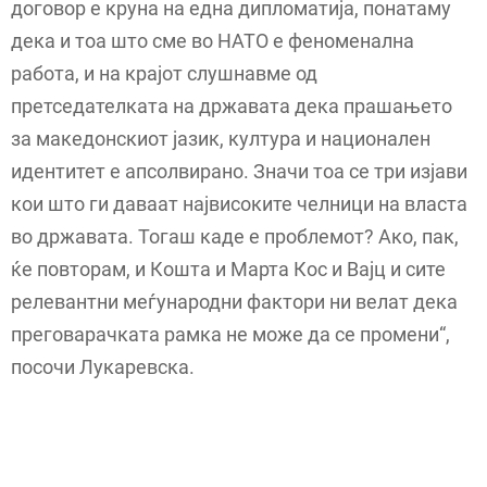
договор е круна на една дипломатија, понатаму
дека и тоа што сме во НАТО е феноменална
работа, и на крајот слушнавме од
претседателката на државата дека прашањето
за македонскиот јазик, култура и национален
идентитет е апсолвирано. Значи тоа се три изјави
кои што ги даваат највисоките челници на власта
во државата. Тогаш каде е проблемот? Ако, пак,
ќе повторам, и Кошта и Марта Кос и Вајц и сите
релевантни меѓународни фактори ни велат дека
преговарачката рамка не може да се промени“,
посочи Лукаревска.