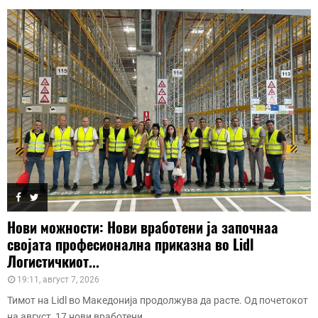
Нови можности: Нови вработени ја започнаа
својата професионална приказна во Lidl
Логистичкиот...
19:11, август 7, 2026
Тимот на Lidl во Македонија продолжува да расте. Од почетокот
на август, 17 нови вработени...