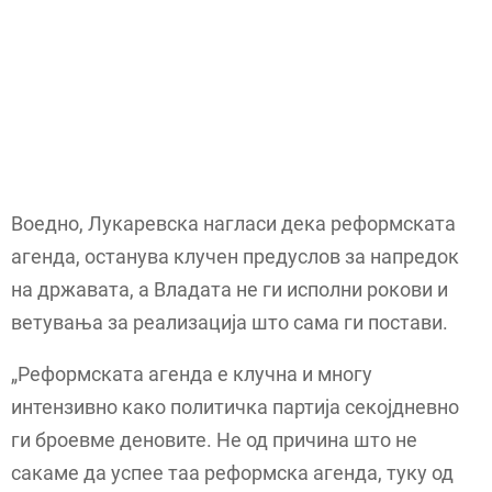
Воедно, Лукаревска нагласи дека реформската
агенда, останува клучен предуслов за напредок
на државата, а Владата не ги исполни рокови и
ветувања за реализација што сама ги постави.
„Реформската агенда е клучна и многу
интензивно како политичка партија секојдневно
ги броевме деновите. Не од причина што не
сакаме да успее таа реформска агенда, туку од