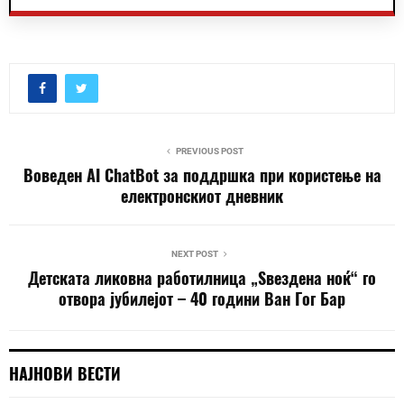
PREVIOUS POST
Воведен AI ChatBot за поддршка при користење на
електронскиот дневник
NEXT POST
Детската ликовна работилница „Ѕвездена ноќ“ го
отвора јубилејот – 40 години Ван Гог Бар
НАЈНОВИ ВЕСТИ