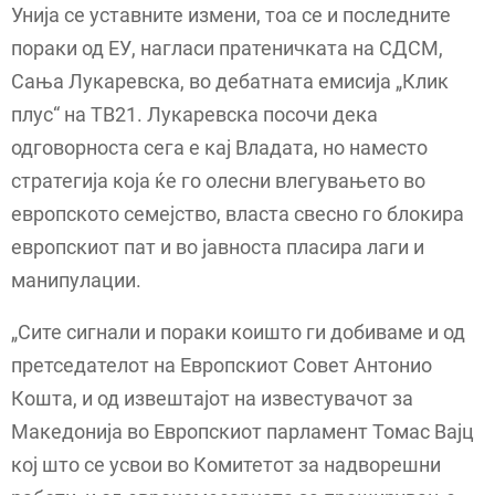
Унија се уставните измени, тоа се и последните
пораки од ЕУ, нагласи пратеничката на СДСМ,
Сања Лукаревска, во дебатната емисија „Клик
плус“ на ТВ21. Лукаревска посочи дека
одговорноста сега е кај Владата, но наместо
стратегија која ќе го олесни влегувањето во
европското семејство, власта свесно го блокира
европскиот пат и во јавноста пласира лаги и
манипулации.
„Сите сигнали и пораки коишто ги добиваме и од
претседателот на Европскиот Совет Антонио
Кошта, и од извештајот на известувачот за
Македонија во Европскиот парламент Томас Вајц
кој што се усвои во Комитетот за надворешни