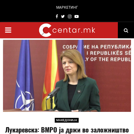
МАРКЕТИНГ
Facebook
Twitter
Instagram
Youtube
PRIMARY
MENU
МАКЕДОНИЈА
Лукаревска: ВМРО ја држи во заложништво