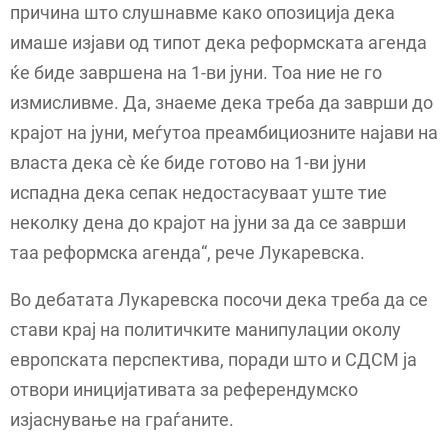
причина што слушнавме како опозиција дека
имаше изјави од типот дека реформската агенда
ќе биде завршена на 1-ви јуни. Тоа ние не го
измисливме. Да, знаеме дека треба да заврши до
крајот на јуни, меѓутоа преамбициозните најави на
власта дека сè ќе биде готово на 1-ви јуни
испадна дека сепак недостасуваат уште тие
неколку дена до крајот на јуни за да се заврши
таа реформска агенда“, рече Лукаревска.
Во дебатата Лукаревска посочи дека треба да се
стави крај на политичките манипулации околу
европската перспектива, поради што и СДСМ ја
отвори иницијативата за референдумско
изјаснување на граѓаните.