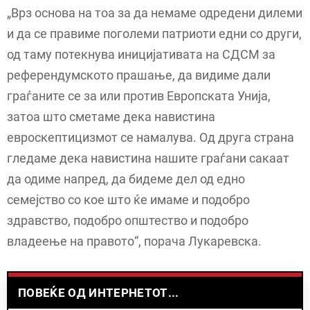
„Врз основа на тоа за да немаме одредени дилеми
и да се правиме поголеми патриоти едни со други,
од таму потекнува иницијативата на СДСМ за
референдумското прашање, да видиме дали
граѓаните се за или против Европската Унија,
затоа што сметаме дека навистина
евроскептицизмот се намалува. Од друга страна
гледаме дека навистина нашите граѓани сакаат
да одиме напред, да бидеме дел од едно
семејство со кое што ќе имаме и подобро
здравство, подобро општество и подобро
владеење на правото“, порача Лукаревска.
ПОВЕЌЕ ОД ИНТЕРНЕТОТ...