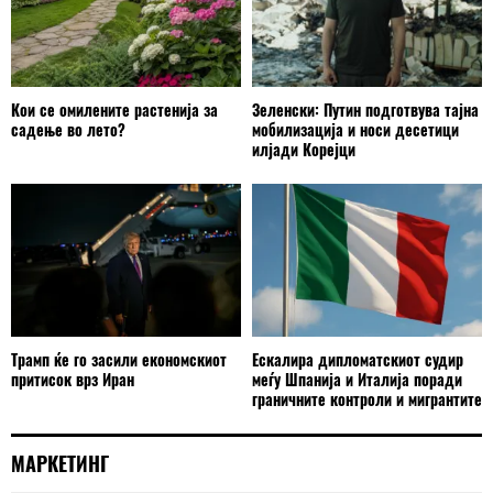
Кои се омилените растенија за
Зеленски: Путин подготвува тајна
садење во лето?
мобилизација и носи десетици
илјади Корејци
Трамп ќе го засили економскиот
Ескалира дипломатскиот судир
притисок врз Иран
меѓу Шпанија и Италија поради
граничните контроли и мигрантите
МАРКЕТИНГ