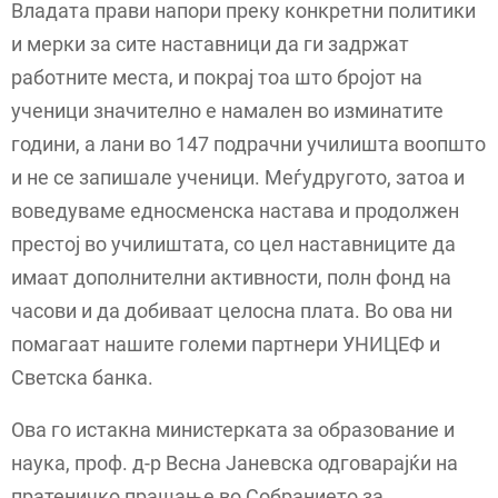
Владата прави напори преку конкретни политики
и мерки за сите наставници да ги задржат
работните места, и покрај тоа што бројот на
ученици значително е намален во изминатите
години, а лани во 147 подрачни училишта воопшто
и не се запишале ученици. Меѓудругото, затоа и
воведуваме едносменска настава и продолжен
престој во училиштата, со цел наставниците да
имаат дополнителни активности, полн фонд на
часови и да добиваат целосна плата. Во ова ни
помагаат нашите големи партнери УНИЦЕФ и
Светска банка.
Ова го истакна министерката за образование и
наука, проф. д-р Весна Јаневска одговарајќи на
пратеничко прашање во Собранието за