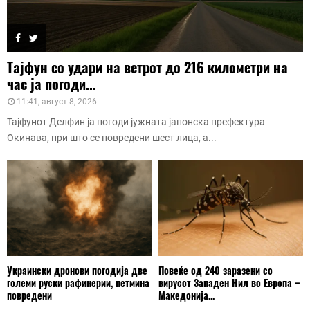
Тајфун со удари на ветрот до 216 километри на
час ја погоди...
11:41, август 8, 2026
Тајфунот Делфин ја погоди јужната јапонска префектура
Окинава, при што се повредени шест лица, а...
Украински дронови погодија две
Повеќе од 240 заразени со
големи руски рафинерии, петмина
вирусот Западен Нил во Европа –
повредени
Македонија...