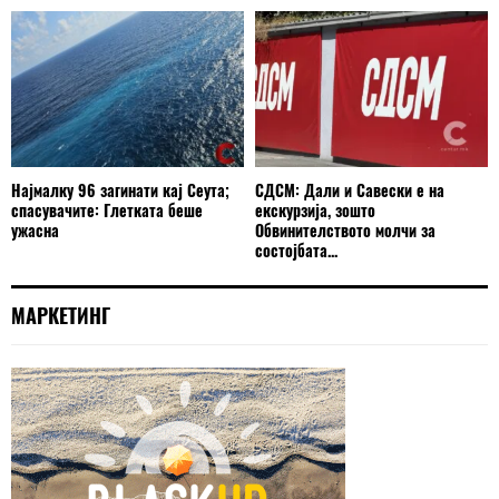
Најмалку 96 загинати кај Сеута;
СДСМ: Дали и Савески е на
спасувачите: Глетката беше
екскурзија, зошто
ужасна
Обвинителството молчи за
состојбата...
МАРКЕТИНГ