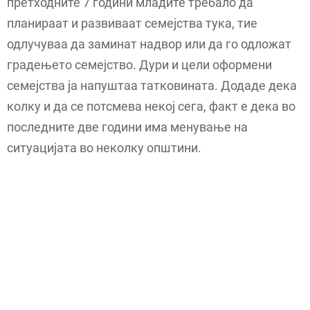
претходните 7 години младите требало да
планираат и развиваат семејства тука, тие
одлучуваа да заминат надвор или да го одложат
градењето семејство. Дури и цели оформени
семејства ја напуштаа татковината. Додаде дека
колку и да се потсмева некој сега, факт е дека во
последните две години има менување на
ситуацијата во неколку општини.