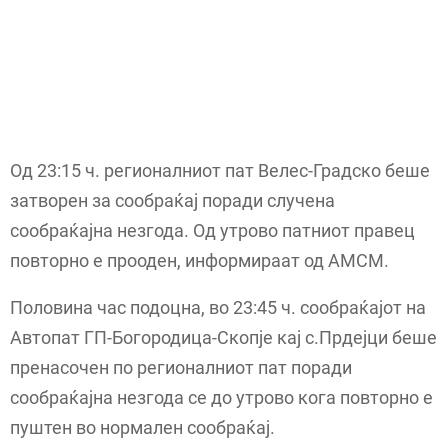
Од 23:15 ч. регионалниот пат Велес-Градско беше
затворен за сообраќај поради случена
сообраќајна незгода. Од утрово патниот правец
повторно е прооден, информираат од АМСМ.
Половина час подоцна, во 23:45 ч. сообраќајот на
Автопат ГП-Богородица-Скопје кај с.Прдејци беше
пренасочен по регионалниот пат поради
сообраќајна незгода се до утрово кога повторно е
пуштен во нормален сообраќај.