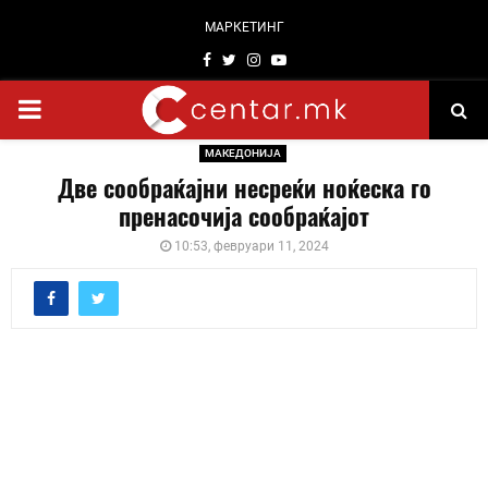
МАРКЕТИНГ
Facebook
Twitter
Instagram
Youtube
PRIMARY
МАКЕДОНИЈА
MENU
Две сообраќајни несреќи ноќеска го
пренасочија сообраќајот
10:53, февруари 11, 2024