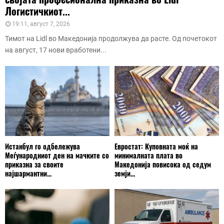
Логистичкиот...
19:11, август 7, 2026
Тимот на Lidl во Македонија продолжува да расте. Од почетокот
на август, 17 нови вработени...
Истанбул го одбележува
Евростат: Куповната моќ на
Меѓународниот ден на мачките со
минималната плата во
приказна за своите
Македонија повисока од седум
најшармантни...
земји...