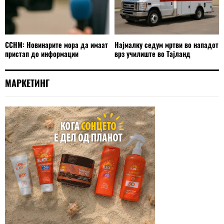
ССНМ: Новинарите мора да имаат
Најмалку седум мртви во нападот
пристап до информации
врз училиште во Тајланд
МАРКЕТИНГ