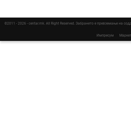
©2011 - 2026 - centar.mk. All Right Reserved. Забрането е превземање на со
Импресум
Марке