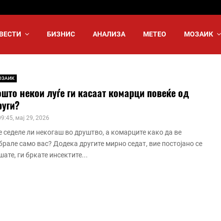
ВЕСТИ
БИЗНИС
АНАЛИЗА
МЕТЕО
МОЗАИК
ОЗАИК
што некои луѓе ги касаат комарци повеќе од
руги?
09:45, мај 29, 2026
е седеле ли некогаш во друштво, а комарците како да ве
брале само вас? Додека другите мирно седат, вие постојано се
шате, ги бркате инсектите...