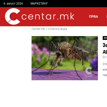
6. август 2026
МАРКЕТИНГ
ПРВА
Centar.mk
»
стоечка вода
М
Зо
д
Ст
из
че