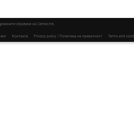
ддржините објавени на Centar.mk.
тинг
Контакти
Privacy policy / Политика на приватност
Terms and cond