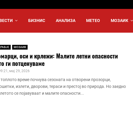
ВЕСТИ
БИЗНИС
АНАЛИЗА
МЕТЕО
МОЗАИК
РАВЈЕ
МОЗАИК
марци, оси и крлежи: Малите летни опасности
то ги потценуваме
09:21, мај 29, 2026
 топлото време почнува сезоната на отворени прозорци,
ошетки, излети, дворови, тераси и престој во природа. Но заедно
 летото се појавуваат и малите опасности...