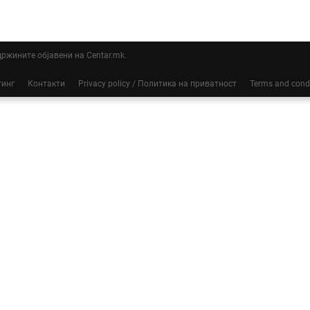
ддржините објавени на Centar.mk.
тинг
Контакти
Privacy policy / Политика на приватност
Terms and cond