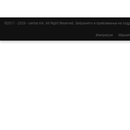
©2011 - 2026 - centar.mk. All Right Reserved. Забрането е превземање на со
Импресум
Марке