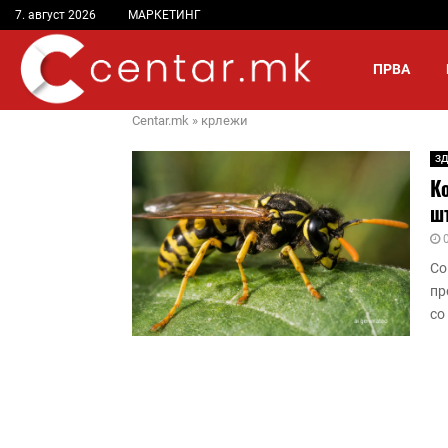
7. август 2026
МАРКЕТИНГ
ПРВА
Centar.mk
»
крлежи
ЗД
Ко
ш
Со
пр
со