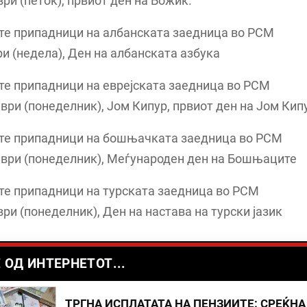
ври (петок), првиот ден на Божик.
ите припадници на албанската заедница во РСМ
ри (недела), Ден на албанската азбука
те припадници на еврејската заедница во РСМ
мври (понеделник), Јом Кипур, првиот ден на Јом Кип
ите припадници на бошњачката заедница во РСМ
мври (понеделник), Меѓународен ден на Бошњаците
те припадници на турската заедница во РСМ
ври (понеделник), Ден на настава на турски јазик
 ОД ИНТЕРНЕТОТ...
ТРГНА ИСПЛАТАТА НА ПЕНЗИИТЕ: СРЕЌНА