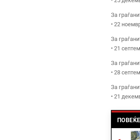
• 25 декем
За граѓан
• 22 ноемв
За граѓани
• 21 септе
За граѓан
• 28 септе
За граѓани
• 21 декем
ПОВЕЌЕ