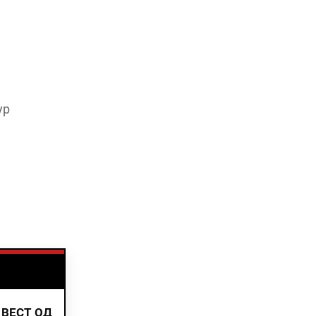
ур
 ВЕСТ ОД