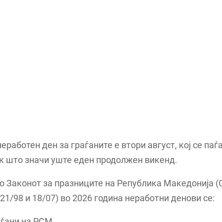
еработен ден за граѓаните е втори август, кој се паѓ
к што значи уште еден продолжен викенд.
о Законот за празниците на Република Македонија (
 21/98 и 18/07) во 2026 година неработни денови се:
аѓани на РСМ