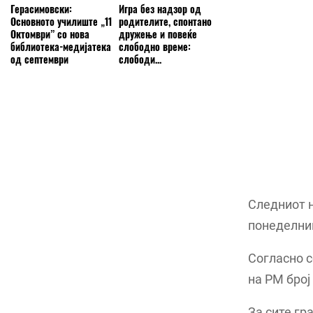
Герасимовски:
Игра без надзор од
Основното училиште „11
родителите, спонтано
Октомври” со нова
дружење и повеќе
библиотека-медијатека
слободно време:
од септември
слободи...
Следниот н
понеделни
Согласно с
на РМ број
За сите гр