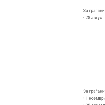
За граѓани
• 28 авгус
За граѓани
• 1 ноемвр