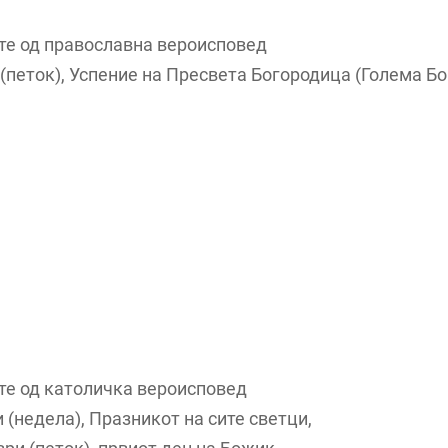
те од православна вероисповед
т (петок), Успение на Пресвета Богородица (Голема Б
те од католичка вероисповед
и (недела), Празникот на сите светци,