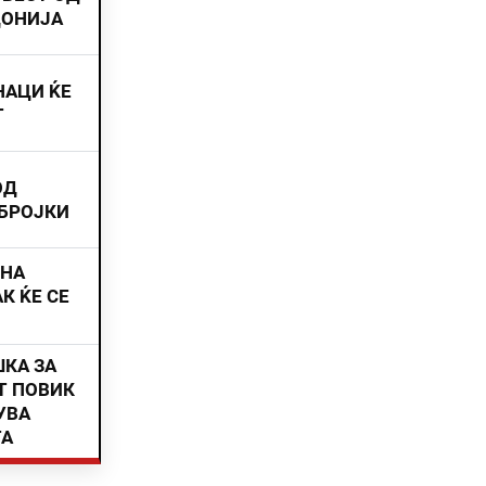
ДОНИЈА
НАЦИ ЌЕ
Т
ОД
 БРОЈКИ
ИНА
К ЌЕ СЕ
ШКА ЗА
Т ПОВИК
УВА
ТА