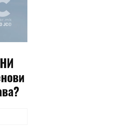
ЕНИ
енови
ава?