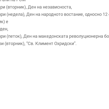
ври (вторник), Ден на независноста,
ври (недела), Ден на народното востание, односно 1
к) е
ден,
ври (петок), Ден на македонската револуционерна бо
ри (вторник), “Св. Климент Охридски”.