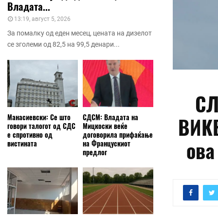
Владата...
13:19, август 5, 2026
За помалку од еден месец, цената на дизелот
се зголеми од 82,5 на 99,5 денари...
СЛ
Манасиевски: Се што
СДСМ: Владата на
ВИКЕ
говори талогот од СДС
Мицкоски веќе
е спротивно од
договорила прифаќање
ова
вистината
на Францускиот
предлог