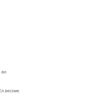
а во
Сл.весник