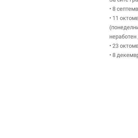
• 8 септем
• 11 октом
(понеделни
неработен 
• 23 октом
• 8 декемв