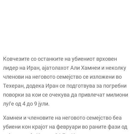
Ковчезите со останките на убиениот врховен
лидер на Иран, ајатолахот Али Хамнеи и неколку
членови на неговото семејство се изложени во
Техеран, додека Иран се подготвува за погребни
поворки за кои се очекува да привлечат милиони
луѓе од 4 до 9 јули.
Хамнеи и членовите на неговото семејство беа
убиени кон крајот на февруари во раните фази од