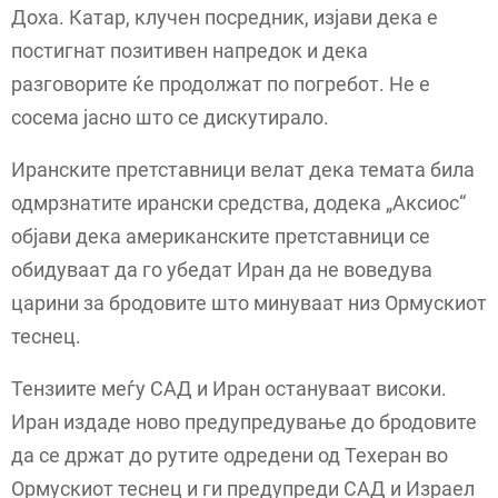
Доха. Катар, клучен посредник, изјави дека е
постигнат позитивен напредок и дека
разговорите ќе продолжат по погребот. Не е
сосема јасно што се дискутирало.
Иранските претставници велат дека темата била
одмрзнатите ирански средства, додека „Аксиос“
објави дека американските претставници се
обидуваат да го убедат Иран да не воведува
царини за бродовите што минуваат низ Ормускиот
теснец.
Тензиите меѓу САД и Иран остануваат високи.
Иран издаде ново предупредување до бродовите
да се држат до рутите одредени од Техеран во
Ормускиот теснец и ги предупреди САД и Израел