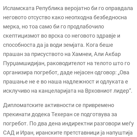
Исламската Република веројатно би го оправдала
неговото отсуство како неопходна безбедносна
мерка, но тоа само би го продлабочило
скептицизмот во врска со неговото здравје и
способноста да ја води земјата. Кога беше
прашан за присуството на Хамнеи, Али Акбар
Пурџамшидијан, раководителот на телото што го
организира погребот, даде нејасен одговор: „Ова
прашање не е во наша надлежност и одлуката е
исклучиво на канцеларијата на Врховниот лидер“.
Дипломатските активности се привремено
прекинати додека Техеран се подготвува за
погребот. По два дена индиректни разговори меѓу
САД и Иран, иранските претставници ја напуштија