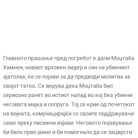
Главното прашање пред погребот е дали Моџтаба
Хамнеи, новиот врховен лидер и син на убиениот
ајатолах, ќе се појави за да предводи молитва за
својот татко. Се верува дека Моџтаба бил
сериозно ранет во истиот напад во кој беа убиени
неговата мајка и сопруга. Тој се крие од почетокот
на војната, комуницирајќи со своите поддржувачи
само преку писмени изјави. Неговото појавување
би било прво јавно и би помогнало да се зацврсти