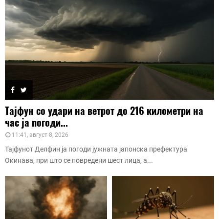
Тајфун со удари на ветрот до 216 километри на
час ја погоди...
11:41, август 8, 2026
Тајфунот Делфин ја погоди јужната јапонска префектура
Окинава, при што се повредени шест лица, а...