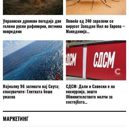
Украински дронови погодија две
Повеќе од 240 заразени со
големи руски рафинерии, петмина
вирусот Западен Нил во Европа –
повредени
Македонија...
Најмалку 96 загинати кај Сеута;
СДСМ: Дали и Савески е на
спасувачите: Глетката беше
екскурзија, зошто
ужасна
Обвинителството молчи за
состојбата...
МАРКЕТИНГ