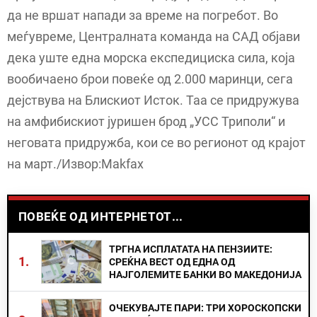
да не вршат напади за време на погребот. Во
меѓувреме, Централната команда на САД објави
дека уште една морска експедициска сила, која
вообичаено брои повеќе од 2.000 маринци, сега
дејствува на Блискиот Исток. Таа се придружува
на амфибискиот јуришен брод „УСС Триполи“ и
неговата придружба, кои се во регионот од крајот
на март./Извор:Makfax
ПОВЕЌЕ ОД ИНТЕРНЕТОТ...
ТРГНА ИСПЛАТАТА НА ПЕНЗИИТЕ:
1.
СРЕЌНА ВЕСТ ОД ЕДНА ОД
НАЈГОЛЕМИТЕ БАНКИ ВО МАКЕДОНИЈА
ОЧЕКУВАЈТЕ ПАРИ: ТРИ ХОРОСКОПСКИ