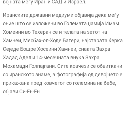
војната меѓу Иран и САД и Израел.
Иранските државни медиуми објавија дека меѓу
оние што се изложени во Големата џамија Имам
Хомеини во Техеран се и телата на зетот на
Хамнеи, Месбах-ол-Ходе Багери, најстарата ќерка
Сеједе Бошре Хосеини Хамнеи, снаата Захра
Хадад Адел и 14-месечната внука Захра
Мохамади Голпајгани. Сите ковчези се обвиткани
со иранското знаме, а фотографија од девојчето е
прикажана пред ковчегот со големина на бебе,
објави Си-Ен-Ен.