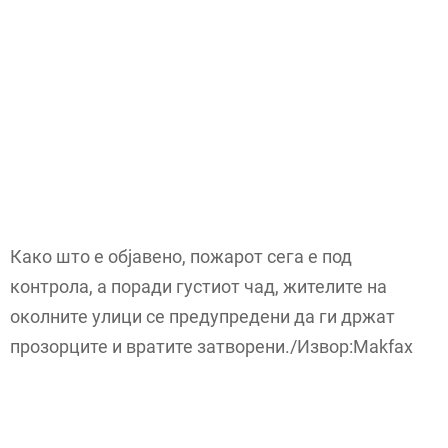
Како што е објавено, пожарот сега е под
контрола, а поради густиот чад, жителите на
околните улици се предупредени да ги држат
прозорците и вратите затворени./Извор:Makfax