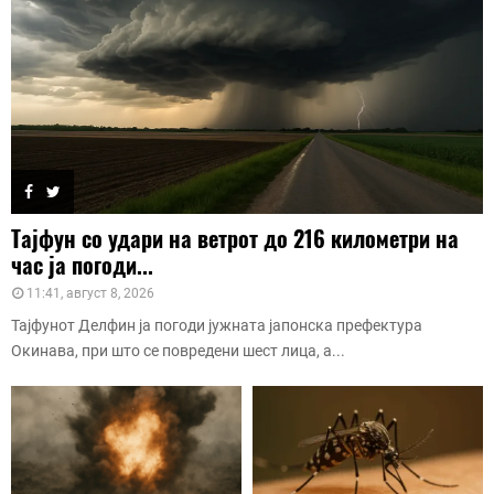
Тајфун со удари на ветрот до 216 километри на
час ја погоди...
11:41, август 8, 2026
Тајфунот Делфин ја погоди јужната јапонска префектура
Окинава, при што се повредени шест лица, а...