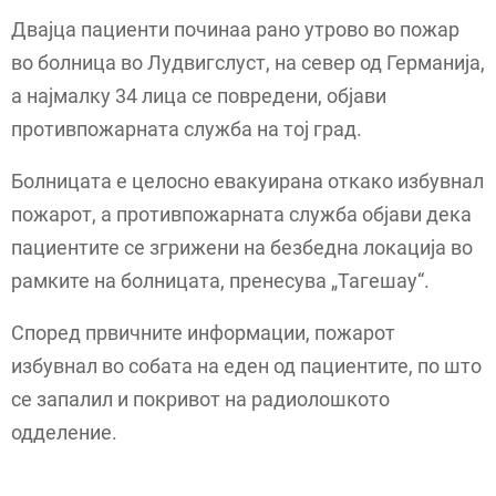
Двајца пациенти починаа рано утрово во пожар
во болница во Лудвигслуст, на север од Германија,
а најмалку 34 лица се повредени, објави
противпожарната служба на тој град.
Болницата е целосно евакуирана откако избувнал
пожарот, а противпожарната служба објави дека
пациентите се згрижени на безбедна локација во
рамките на болницата, пренесува „Тагешау“.
Според првичните информации, пожарот
избувнал во собата на еден од пациентите, по што
се запалил и покривот на радиолошкото
одделение.