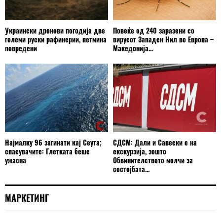
Украински дронови погодија две
Повеќе од 240 заразени со
големи руски рафинерии, петмина
вирусот Западен Нил во Европа –
повредени
Македонија...
Најмалку 96 загинати кај Сеута;
СДСМ: Дали и Савески е на
спасувачите: Глетката беше
екскурзија, зошто
ужасна
Обвинителството молчи за
состојбата...
МАРКЕТИНГ