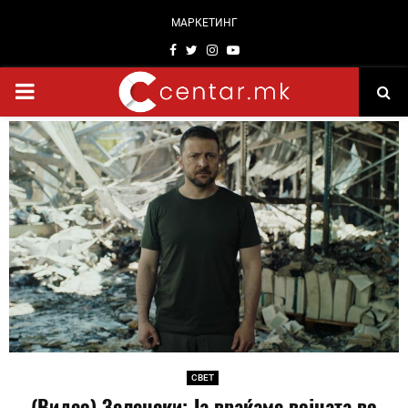
МАРКЕТИНГ
Facebook
Twitter
Instagram
Youtube
PRIMARY
MENU
СВЕТ
(Видео) Зеленски: Ја враќаме војната во