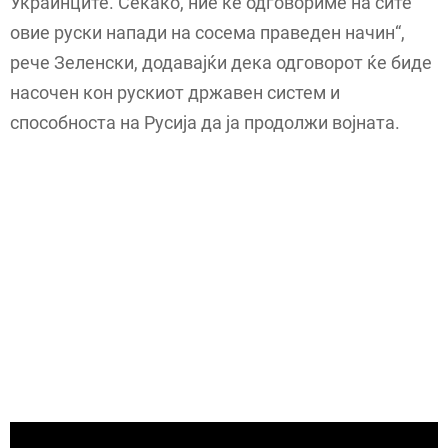
Украинците. Секако, ние ќе одговориме на сите
овие руски напади на сосема праведен начин“,
рече Зеленски, додавајќи дека одговорот ќе биде
насочен кон рускиот државен систем и
способноста на Русија да ја продолжи војната.