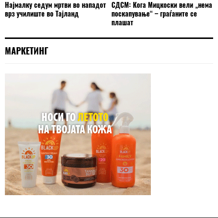
Најмалку седум мртви во нападот
СДСМ: Кога Мицкоски вели „нема
врз училиште во Тајланд
поскапување“ – граѓаните се
плашат
МАРКЕТИНГ