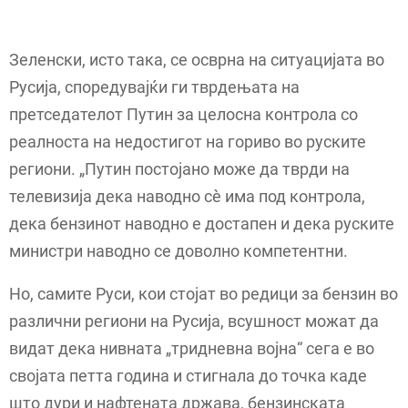
Зеленски, исто така, се осврна на ситуацијата во
Русија, споредувајќи ги тврдењата на
претседателот Путин за целосна контрола со
реалноста на недостигот на гориво во руските
региони. „Путин постојано може да тврди на
телевизија дека наводно сè има под контрола,
дека бензинот наводно е достапен и дека руските
министри наводно се доволно компетентни.
Но, самите Руси, кои стојат во редици за бензин во
различни региони на Русија, всушност можат да
видат дека нивната „тридневна војна“ сега е во
својата петта година и стигнала до точка каде
што дури и нафтената држава, бензинската