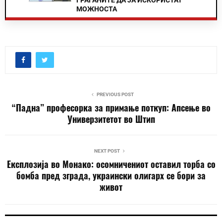
ГРАЃАНИТЕ ДА ЈА ИСКОРИСТАТ
МОЖНОСТА
PREVIOUS POST
“Падна” професорка за примање поткуп: Апсење во
Универзитетот во Штип
NEXT POST
Експлозија во Монако: осомничениот оставил торба со
бомба пред зграда, украински олигарх се бори за
живот