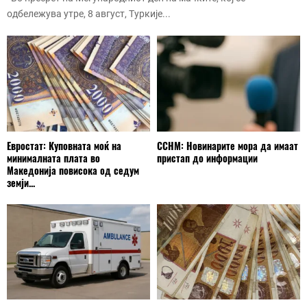
одбележува утре, 8 август, Туркије...
Евростат: Куповната моќ на
ССНМ: Новинарите мора да имаат
минималната плата во
пристап до информации
Македонија повисока од седум
земји...