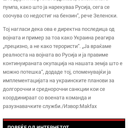
пумпа, како што ја нарекуваа Русија, сега се
соочува со недостиг на бензин“, рече Зеленски.
Тој нагласи дека ова е директна последица од
војната и пример за тоа како Украина реагира
„прецизно, а не како терористи“. „Ја враќаме
реалноста на војната во Русија и ја правиме
континуираната окупација на нашата земја што е
можно потешка“, додаде тој, споменувајќи ја
имплементацијата на украинските планови за
долгорочни и среднорочни санкции кои се
координираат со воената команда и
разузнавачките служби./Извор:Makfax
ПОВЕЌЕ ОД ИНТЕРНЕТОТ...