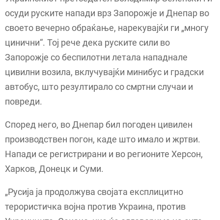
осуди руските напади врз Запорожје и Днепар во
своето вечерно обраќање, нарекувајќи ги „многу
цинични“. Тој рече дека руските сили во
Запорожје со беспилотни летала нападнале
цивилни возила, вклучувајќи минибус и градски
автобус, што резултирало со смртни случаи и
повреди.
Според него, во Днепар бил погоден цивилен
производствен погон, каде што имало и жртви.
Напади се регистрирани и во регионите Херсон,
Харков, Донецк и Суми.
„Русија ја продолжува својата експлицитно
терористичка војна против Украина, против