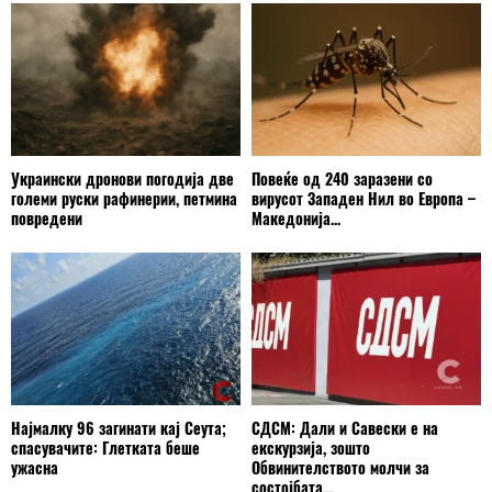
Украински дронови погодија две
Повеќе од 240 заразени со
големи руски рафинерии, петмина
вирусот Западен Нил во Европа –
повредени
Македонија...
Најмалку 96 загинати кај Сеута;
СДСМ: Дали и Савески е на
спасувачите: Глетката беше
екскурзија, зошто
ужасна
Обвинителството молчи за
состојбата...