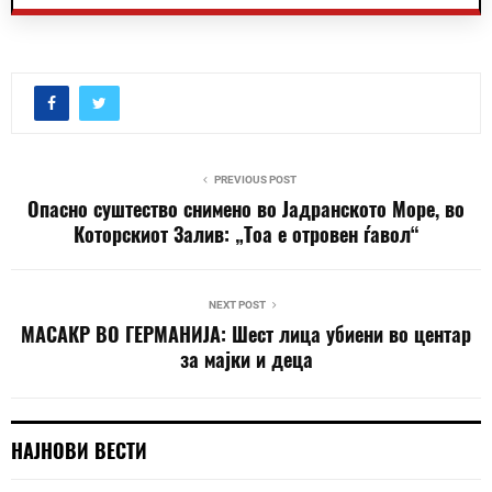
PREVIOUS POST
Опасно суштество снимено во Јадранското Море, во
Которскиот Залив: „Тоа е отровен ѓавол“
NEXT POST
МАСАКР ВО ГЕРМАНИЈА: Шест лица убиени во центар
за мајки и деца
НАЈНОВИ ВЕСТИ