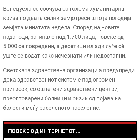
Венецуела се соочува со голема хуманитарна
криза по двата силни земјотреси што ја погодија
земјата минатата недела. Според најновите
податоци, загинале над 1.700 лица, повеќе од
5.000 се повредени, а десетици илјади луѓе сè
уште се водат како исчезнати или недостапни.
Светската здравствена организација предупреди
дека здравствениот систем е под огромен
притисок, со оштетени здравствени центри,
преоптоварени болници и ризик од појава на
болести меѓу раселеното население.
ПОВЕЌЕ ОД ИНТЕРНЕТОТ...