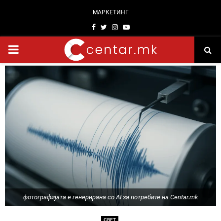
МАРКЕТИНГ
Facebook
Twitter
Instagram
Youtube
PRIMARY
MENU
фотографијата е генерирана со AI за потребите на Centar.mk
СВЕТ