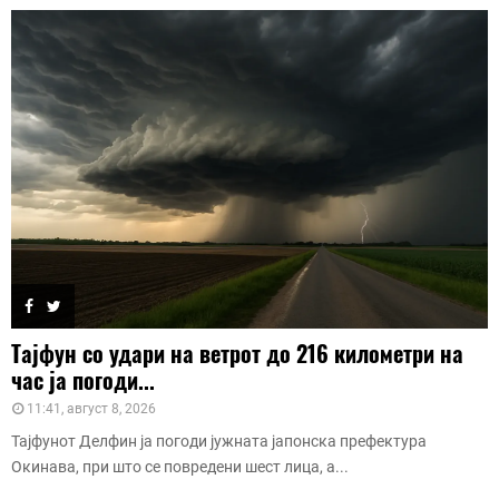
Тајфун со удари на ветрот до 216 километри на
час ја погоди...
11:41, август 8, 2026
Тајфунот Делфин ја погоди јужната јапонска префектура
Окинава, при што се повредени шест лица, а...