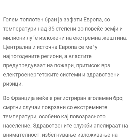
Голем топлотен бран ја зафати Европа, со
температури над 35 степени во повеќе земји и
милиони луѓе изложени на екстремна жештина.
Централна и источна Европа се меѓу
најпогодените региони, а властите
предупредуваат на пожари, притисок врз
електроенергетските системи и здравствени
ризици.
Во Франција веќе е регистриран зголемен број
смртни случаи поврзани со екстремните
температури, особено кај повозрасното
население. Здравствените служби апелираат на
внимателност, избегнување изложување на