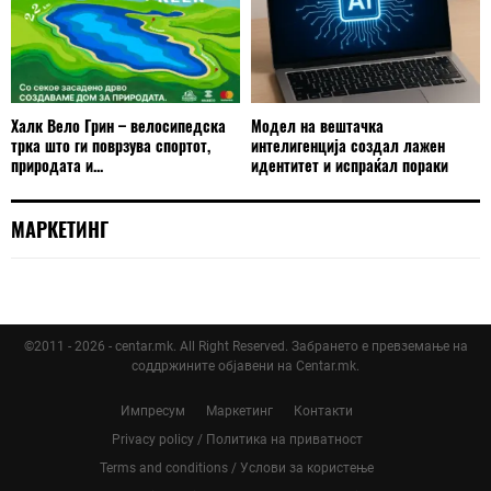
Халк Вело Грин – велосипедска
Модел на вештачка
трка што ги поврзува спортот,
интелигенција создал лажен
природата и...
идентитет и испраќал пораки
МАРКЕТИНГ
©2011 - 2026 - centar.mk. All Right Reserved. Забрането е превземање на
соддржините објавени на Centar.mk.
Импресум
Маркетинг
Контакти
Privacy policy / Политика на приватност
Terms and conditions / Услови за користење