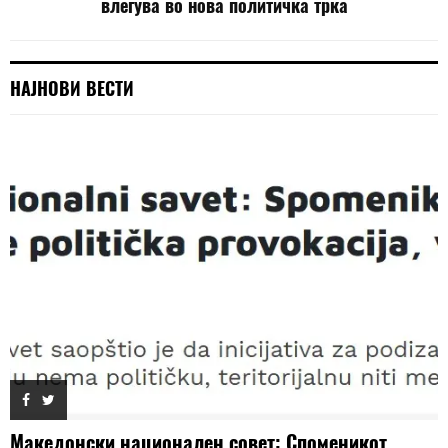
влегува во нова политичка трка
НАЈНОВИ ВЕСТИ
Македонски национален совет: Споменикот