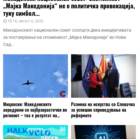
„Мајка Македонија“ не е политичка провокација,
туку симбол...
18:16, август 6, 2026
Македонскиот национален совет соопшти дека иницијативата
за поставување на споменикот „Мајка Македонија“ во Нови
Сад...
Мицкоски: Македонските
Размена на искуства со Словачка
аеродроми се најбрзорастечки во
за успешно спроведување на
регионот – тоа е резултат на...
реформите