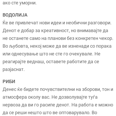
ако сте уморни.
ВОДОЛИЈА
Ќе ве привлечат нови идеи и необични разговори.
Денот е добар за креативност, но внимавајте да
не останете само на планови без конкретен чекор.
Во љубовта, некој може да ве изненади со порака
или однесување што не сте го очекувале. Не
реагирајте веднаш, оставете работите да се
разјаснат.
РИБИ
Денес ќе бидете почувствителни на зборови, тон и
атмосфера околу вас. Не дозволувајте туѓа
нервоза да ви го расипе денот. На работа е можно
да се реши нешто што ве оптоварувало. Во