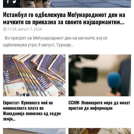
Истанбул го одбележува Меѓународниот ден на
мачките со приказна за своите најшармантни...
11:29, август 7, 2026
Во пресрет на Меѓународниот ден на мачките, кој се
одбележува утре, 8 август, Туркије...
Евростат: Куповната моќ на
ССНМ: Новинарите мора да имаат
минималната плата во
пристап до информации
Македонија повисока од седум
земји...