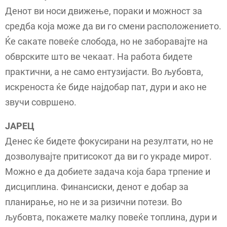
Денот ви носи движење, пораки и можност за
средба која може да ви го смени расположението.
Ќе сакате повеќе слобода, но не заборавајте на
обврските што ве чекаат. На работа бидете
практични, а не само ентузијасти. Во љубовта,
искреноста ќе биде најдобар пат, дури и ако не
звучи совршено.
ЈАРЕЦ
Денес ќе бидете фокусирани на резултати, но не
дозволувајте притисокот да ви го украде мирот.
Можно е да добиете задача која бара трпение и
дисциплина. Финансиски, денот е добар за
планирање, но не и за ризични потези. Во
љубовта, покажете малку повеќе топлина, дури и