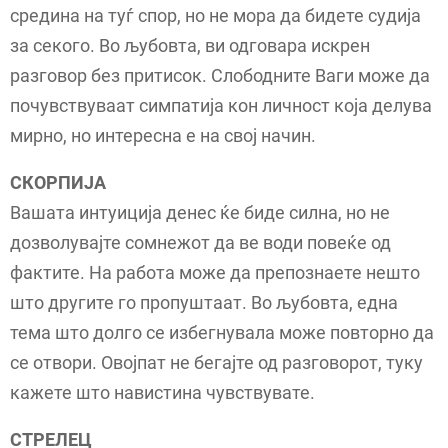
средина на туѓ спор, но не мора да бидете судија
за секого. Во љубовта, ви одговара искрен
разговор без притисок. Слободните Ваги може да
почувствуваат симпатија кон личност која делува
мирно, но интересна е на свој начин.
СКОРПИЈА
Вашата интуиција денес ќе биде силна, но не
дозволувајте сомнежот да ве води повеќе од
фактите. На работа може да препознаете нешто
што другите го пропуштаат. Во љубовта, една
тема што долго се избегнувала може повторно да
се отвори. Овојпат не бегајте од разговорот, туку
кажете што навистина чувствувате.
СТРЕЛЕЦ