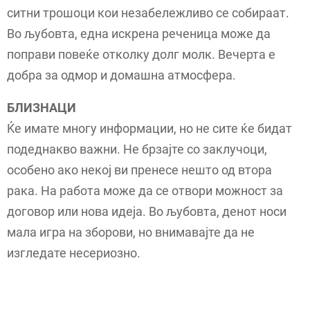
ситни трошоци кои незабележливо се собираат.
Во љубовта, една искрена реченица може да
поправи повеќе отколку долг молк. Вечерта е
добра за одмор и домашна атмосфера.
БЛИЗНАЦИ
Ќе имате многу информации, но не сите ќе бидат
подеднакво важни. Не брзајте со заклучоци,
особено ако некој ви пренесе нешто од втора
рака. На работа може да се отвори можност за
договор или нова идеја. Во љубовта, денот носи
мала игра на зборови, но внимавајте да не
изгледате несериозно.