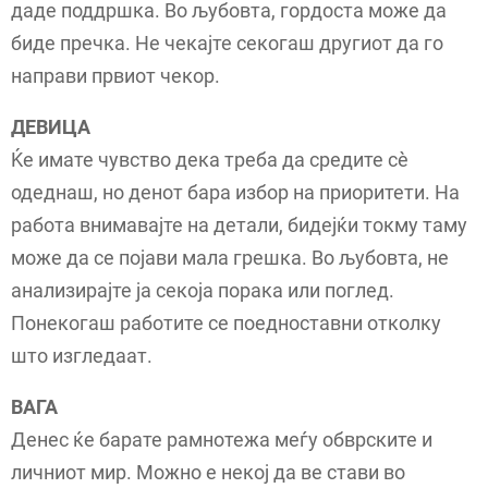
даде поддршка. Во љубовта, гордоста може да
биде пречка. Не чекајте секогаш другиот да го
направи првиот чекор.
ДЕВИЦА
Ќе имате чувство дека треба да средите сè
одеднаш, но денот бара избор на приоритети. На
работа внимавајте на детали, бидејќи токму таму
може да се појави мала грешка. Во љубовта, не
анализирајте ја секоја порака или поглед.
Понекогаш работите се поедноставни отколку
што изгледаат.
ВАГА
Денес ќе барате рамнотежа меѓу обврските и
личниот мир. Можно е некој да ве стави во