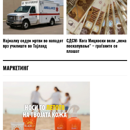
Најмалку седум мртви во нападот
СДСМ: Кога Мицкоски вели „нема
врз училиште во Тајланд
поскапување“ – граѓаните се
плашат
МАРКЕТИНГ