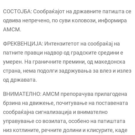
СОСТОЈБА: Сообраќајот на државните патишта се
одвива непречено, по суви коловози, информира
АМСМ.
ФРЕКВЕНЦИЈА: Интензитетот на сообраќај на
патните правци надвор од градските средини е
умерен. На граничните премини, од македонска
страна, нема подолги задржувања за влез и излез
од државата.
ВНИМАТЕЛНО: АМСМ препорачува прилагодена
брзина на движење, почитување на поставената
сообраќајна сигнализација и внимателно
управување со возилата, особено на патиштата
низ котлините, речните долини и клисурите, каде