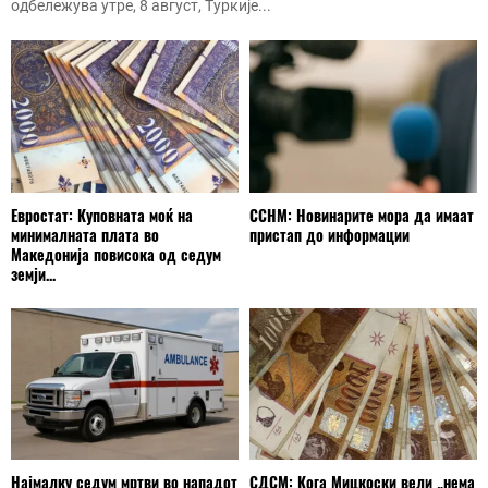
одбележува утре, 8 август, Туркије...
Евростат: Куповната моќ на
ССНМ: Новинарите мора да имаат
минималната плата во
пристап до информации
Македонија повисока од седум
земји...
Најмалку седум мртви во нападот
СДСМ: Кога Мицкоски вели „нема