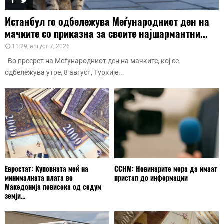
Истанбул го одбележува Меѓународниот ден на
мачките со приказна за своите најшармантни...
11:29, август 7, 2026
Во пресрет на Меѓународниот ден на мачките, кој се
одбележува утре, 8 август, Туркије...
Евростат: Куповната моќ на
ССНМ: Новинарите мора да имаат
минималната плата во
пристап до информации
Македонија повисока од седум
земји...