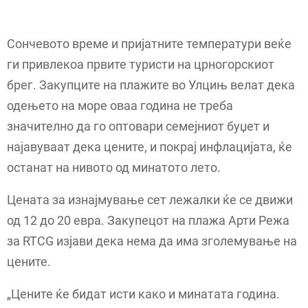
Сончевото време и пријатните температури веќе
ги привлекоа првите туристи на црногорскиот
брег. Закупците на плажите во Улцињ велат дека
одењето на море оваа година не треба
значително да го оптовари семејниот буџет и
најавуваат дека цените, и покрај инфлацијата, ќе
останат на нивото од минатото лето.
Цената за изнајмување сет лежалки ќе се движи
од 12 до 20 евра. Закупецот на плажа Арти Режа
за RTCG изјави дека нема да има зголемување на
цените.
„Цените ќе бидат исти како и минатата година.