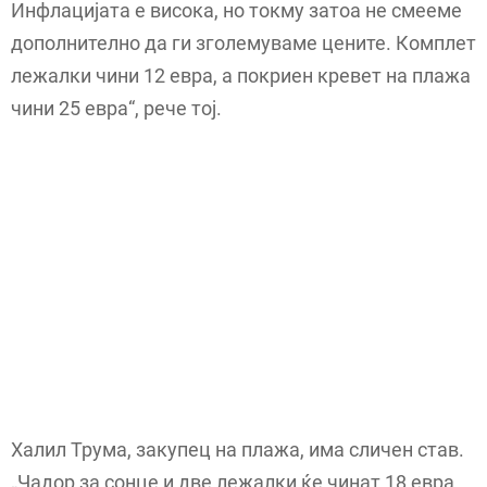
Инфлацијата е висока, но токму затоа не смееме
дополнително да ги зголемуваме цените. Комплет
лежалки чини 12 евра, а покриен кревет на плажа
чини 25 евра“, рече тој.
Халил Трума, закупец на плажа, има сличен став.
„Чадор за сонце и две лежалки ќе чинат 18 евра