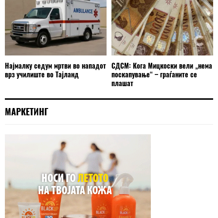
Најмалку седум мртви во нападот
СДСМ: Кога Мицкоски вели „нема
врз училиште во Тајланд
поскапување“ – граѓаните се
плашат
МАРКЕТИНГ