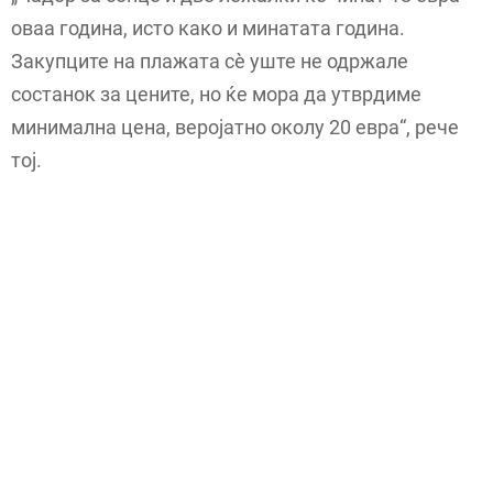
оваа година, исто како и минатата година.
Закупците на плажата сè уште не одржале
состанок за цените, но ќе мора да утврдиме
минимална цена, веројатно околу 20 евра“, рече
тој.