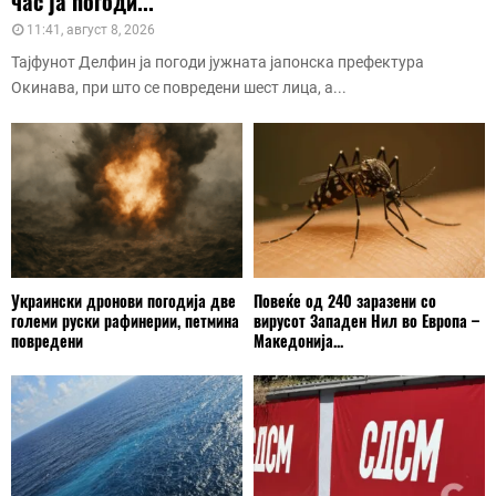
час ја погоди...
11:41, август 8, 2026
Тајфунот Делфин ја погоди јужната јапонска префектура
Окинава, при што се повредени шест лица, а...
Украински дронови погодија две
Повеќе од 240 заразени со
големи руски рафинерии, петмина
вирусот Западен Нил во Европа –
повредени
Македонија...