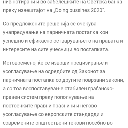
нив нотирани и во забелешките на Светска банка
преку извештајот на „Doing bussines 2020“.
Со предложените решенија се очекува
унапредување на парничната постапка кон
успешно и ефикасно остварувањето на правата и
интересите на сите учесници во постапката.
Истовремено, ќе се изврши прецизирање и
усогласување на одредбите од Законот за
парничната постапка со другите поврзани закони,
а со тоа воспоставување стабилен граѓанско-
правен систем преку пополнување на
постоечките правни празнини и негово
усогласување со европските стандарди и
современите општествени текови посебно во