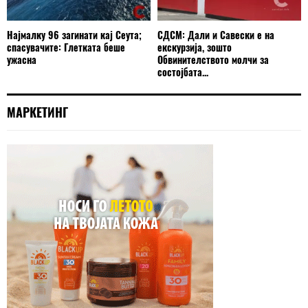
Најмалку 96 загинати кај Сеута;
СДСМ: Дали и Савески е на
спасувачите: Глетката беше
екскурзија, зошто
ужасна
Обвинителството молчи за
состојбата...
МАРКЕТИНГ