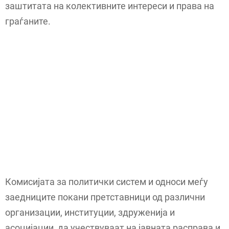
заштитата на колективните интереси и права на
граѓаните.
Комисијата за политички систем и односи меѓу
заедниците покани претставници од различни
организации, институции, здруженија и
асоцијации, да учествуваат на јавната расправа и