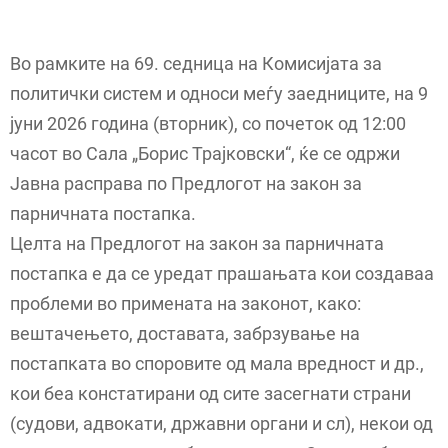
Во рамките на 69. седница на Комисијата за
политички систем и односи меѓу заедниците, на 9
јуни 2026 година (вторник), со почеток од 12:00
часот во Сала „Борис Трајковски“, ќе се одржи
Јавна расправа по Предлогот на закон за
парничната постапка.
Целта на Предлогот на закон за парничната
постапка е да се уредат прашањата кои создаваа
проблеми во примената на законот, како:
вештачењето, доставата, забрзување на
постапката во споровите од мала вредност и др.,
кои беа констатирани од сите засегнати страни
(судови, адвокати, државни органи и сл), некои од