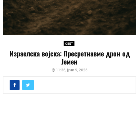
СВЕТ
Израелска војска: Пресретнавме дрон од
Јемен
11:36, јуни 9, 2026