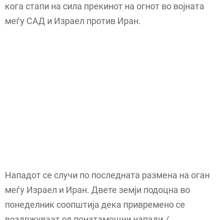
кога стапи на сила прекинот на огнот во војната
меѓу САД и Израел против Иран.
Нападот се случи по последната размена на оган
меѓу Израел и Иран. Двете земји подоцна во
понеделник соопштија дека привремено се
воздржуваат од понатамошни напади./