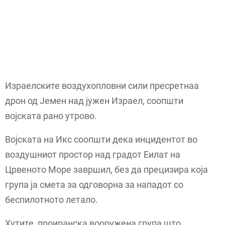
Израелските воздухопловни сили пресретнаа
дрон од Јемен над јужен Израел, соопшти
војската рано утрово.
Војската на Икс соопшти дека инцидентот во
воздушниот простор над градот Еилат на
Црвеното Море завршил, без да прецизира која
група ја смета за одговорна за нападот со
беспилотното летало.
Хутите, проиранска вооружена група што