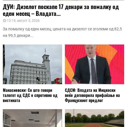
ДУИ: Дизелот поскапе 17 денари за помалку од
еден месец – Владата...
13:19, август 5, 2026
За помалку од еден месец, цената на дизелот се зголеми од 82,5
на 99,5 денари...
Манасиевски: Се што говори
СДСМ: Владата на Мицкоски
талогот од СДС е спротивно од
веќе договорила прифаќање на
вистината
Францускиот предлог